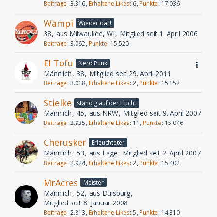
Beiträge
3.316
Erhaltene Likes
6
Punkte
17.036
Wampi
Wieder da!!!
38
aus Milwaukee, WI
Mitglied seit 1. April 2006
Beiträge
3.062
Punkte
15.520
El Tofu
Nerd Punk
Männlich
38
Mitglied seit 29. April 2011
Beiträge
3.018
Erhaltene Likes
2
Punkte
15.152
Stielke
ständig auf der Flucht
Männlich
45
aus NRW
Mitglied seit 9. April 2007
Beiträge
2.935
Erhaltene Likes
11
Punkte
15.046
Cherusker
Erleuchteter
Männlich
53
aus Lage
Mitglied seit 2. April 2007
Beiträge
2.924
Erhaltene Likes
2
Punkte
15.402
MrAcres
Meister
Männlich
52
aus Duisburg
Mitglied seit 8. Januar 2008
Beiträge
2.813
Erhaltene Likes
5
Punkte
14.310