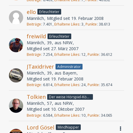
ello
Erleuchteter
Männlich
Mitglied seit 19. Februar 2008
Beiträge
7.401
Erhaltene Likes
3
Punkte
38.613
freiwild
Erleuchteter
Männlich
39
aus NRW
Mitglied seit 27. März 2007
Beiträge
7.254
Erhaltene Likes
12
Punkte
36.612
JTaxidriver
Administrator
Männlich
39
aus Bayern
Mitglied seit 19. Februar 2008
Beiträge
6.814
Erhaltene Likes
24
Punkte
35.674
Tolkien
Der weise Hörspiel-König
Männlich
57
aus NRW
Mitglied seit 10. Oktober 2007
Beiträge
6.584
Erhaltene Likes
10
Punkte
34.065
Lord Gösel
MindNapper