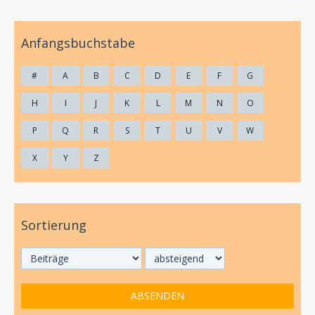
Anfangsbuchstabe
#
A
B
C
D
E
F
G
H
I
J
K
L
M
N
O
P
Q
R
S
T
U
V
W
X
Y
Z
Sortierung