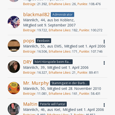
Beiträge
21.392
Erhaltene Likes
26
Punkte
108.476
blackmail82
Administrator
Männlich
44
aus bei Koblenz
Mitglied seit 9. September 2007
Beiträge
19.722
Erhaltene Likes
182
Punkte
100.272
pops
Feinbein
Männlich
55
aus EMS
Mitglied seit 1. April 2006
Beiträge
16.506
Erhaltene Likes
171
Punkte
107.746
DRY
hört Hörspiele beim Rasenmähen
Männlich
39
Mitglied seit 1. April 2006
Beiträge
16.327
Erhaltene Likes
21
Punkte
89.411
Mr. Murphy
Stammgast in der Barbarabar
Männlich
50
Mitglied seit 28. November 2010
Beiträge
11.081
Erhaltene Likes
161
Punkte
58.431
Maltin
Peterle will Fanta!
Männlich
46
aus Kiel
Mitglied seit 1. April 2006
Beiträge
8.469
Erhaltene Likes
7
Punkte
46.852