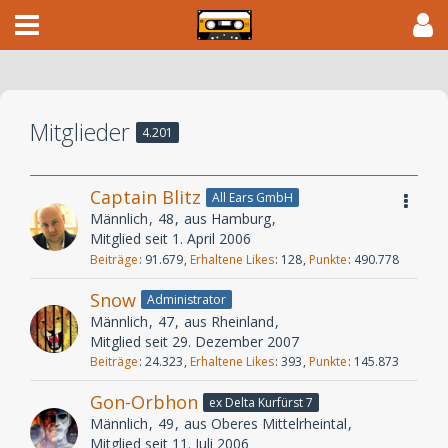
Mitglieder
4.201
Captain Blitz
All Ears GmbH
Männlich
48
aus Hamburg
Mitglied seit 1. April 2006
Beiträge
91.679
Erhaltene Likes
128
Punkte
490.778
Snow
Administrator
Männlich
47
aus Rheinland
Mitglied seit 29. Dezember 2007
Beiträge
24.323
Erhaltene Likes
393
Punkte
145.873
Gon-Orbhon
ex Delta Kurfürst 7
Männlich
49
aus Oberes Mittelrheintal
Mitglied seit 11. Juli 2006