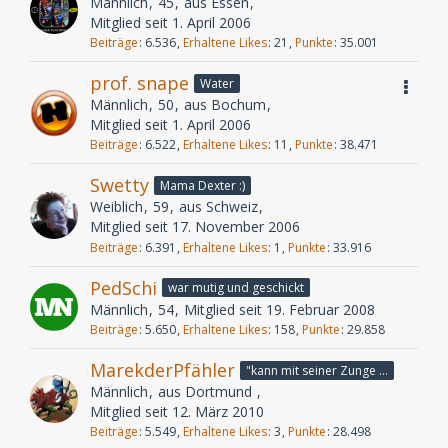
Männlich
45
aus Essen
Mitglied seit 1. April 2006
Beiträge
6.536
Erhaltene Likes
21
Punkte
35.001
prof. snape
Water
Männlich
50
aus Bochum
Mitglied seit 1. April 2006
Beiträge
6.522
Erhaltene Likes
11
Punkte
38.471
Swetty
Mama Dexter :)
Weiblich
59
aus Schweiz
Mitglied seit 17. November 2006
Beiträge
6.391
Erhaltene Likes
1
Punkte
33.916
PedSchi
war mutig und geschickt
Männlich
54
Mitglied seit 19. Februar 2008
Beiträge
5.650
Erhaltene Likes
158
Punkte
29.858
MarekderPfähler
"kann mit seiner Zunge bis an seine Nasenspitze"
Männlich
aus Dortmund
Mitglied seit 12. März 2010
Beiträge
5.549
Erhaltene Likes
3
Punkte
28.498