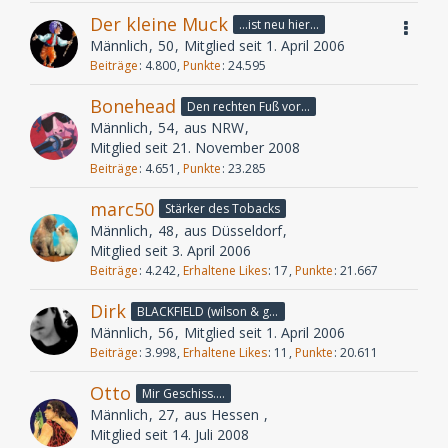
Der kleine Muck
...ist neu hier...
Männlich
50
Mitglied seit 1. April 2006
Beiträge
4.800
Punkte
24.595
Bonehead
Den rechten Fuß vor...
Männlich
54
aus NRW
Mitglied seit 21. November 2008
Beiträge
4.651
Punkte
23.285
marc50
Stärker des Tobacks
Männlich
48
aus Düsseldorf
Mitglied seit 3. April 2006
Beiträge
4.242
Erhaltene Likes
17
Punkte
21.667
Dirk
BLACKFIELD (wilson & geffen)
Männlich
56
Mitglied seit 1. April 2006
Beiträge
3.998
Erhaltene Likes
11
Punkte
20.611
Otto
Mir Geschiss....
Männlich
27
aus Hessen
Mitglied seit 14. Juli 2008