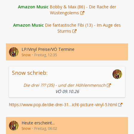
Amazon Music
Bobby & Max (86) - Die Rache der
Wüstengolems
Amazon Music
Die fantastische Fibi (13) - Im Auge des
Sturms
LP/Vinyl Preise/VÖ Termine
Snow
Freitag, 12:35
Snow schrieb:
Die drei ??? (35) - und der Höhlenmensch
VÖ 09.10.26
https://www.pop.de/die-drei-31…icht-picture-vinyl-5.html
Heute erscheint...
Snow
Freitag, 06:02