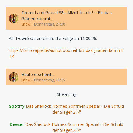
DreamLand Grusel 88 - Allzeit bereit ! – Bis das
Grauen kommt...
Snow
Donnerstag, 21:00
Als Download erscheint die Folge an 11.09.26.
https://lismio.app/de/audioboo…reit-bis-das-grauen-kommt
Heute erscheint...
Snow
Donnerstag, 16:15
Streaming
Spotify
Das Sherlock Holmes Sommer-Spezial - Die Schuld
der Sieger 2
Deezer
Das Sherlock Holmes Sommer-Spezial - Die Schuld
der Sieger 2