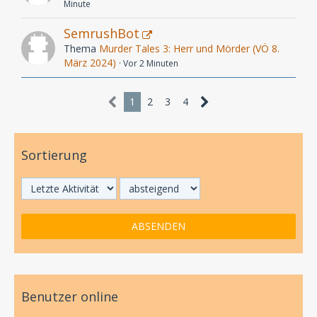
Minute
SemrushBot
Thema
Murder Tales 3: Herr und Mörder (VÖ 8.
März 2024)
Vor 2 Minuten
1
2
3
4
Sortierung
Benutzer online