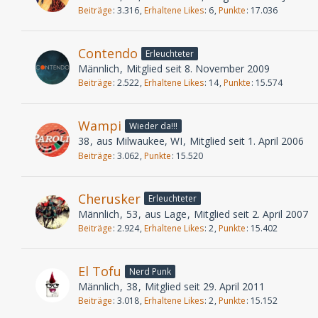
Beiträge
3.316
Erhaltene Likes
6
Punkte
17.036
Contendo
Erleuchteter
Männlich
Mitglied seit 8. November 2009
Beiträge
2.522
Erhaltene Likes
14
Punkte
15.574
Wampi
Wieder da!!!
38
aus Milwaukee, WI
Mitglied seit 1. April 2006
Beiträge
3.062
Punkte
15.520
Cherusker
Erleuchteter
Männlich
53
aus Lage
Mitglied seit 2. April 2007
Beiträge
2.924
Erhaltene Likes
2
Punkte
15.402
El Tofu
Nerd Punk
Männlich
38
Mitglied seit 29. April 2011
Beiträge
3.018
Erhaltene Likes
2
Punkte
15.152