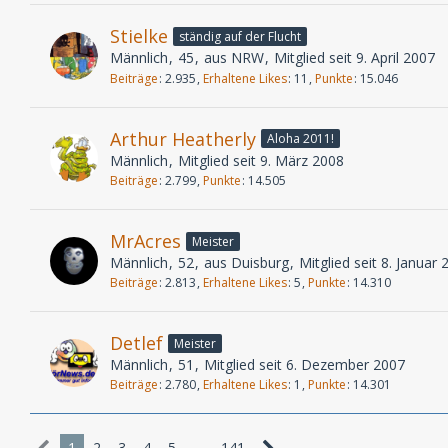
Stielke
ständig auf der Flucht
Männlich
45
aus NRW
Mitglied seit 9. April 2007
Beiträge
2.935
Erhaltene Likes
11
Punkte
15.046
Arthur Heatherly
Aloha 2011!
Männlich
Mitglied seit 9. März 2008
Beiträge
2.799
Punkte
14.505
MrAcres
Meister
Männlich
52
aus Duisburg
Mitglied seit 8. Januar
Beiträge
2.813
Erhaltene Likes
5
Punkte
14.310
Detlef
Meister
Männlich
51
Mitglied seit 6. Dezember 2007
Beiträge
2.780
Erhaltene Likes
1
Punkte
14.301
1
2
3
4
5
…
141