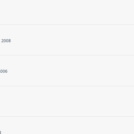
r 2008
 2006
8