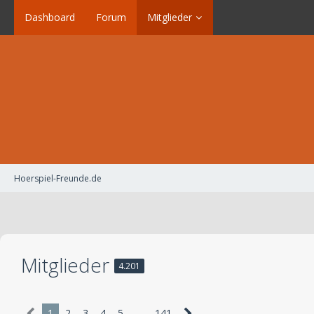
Dashboard
Forum
Mitglieder
Hoerspiel-Freunde.de
Mitglieder
4.201
1
2
3
4
5
…
141