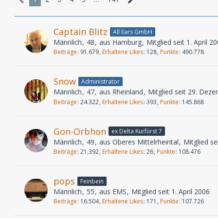
Captain Blitz
All Ears GmbH
Männlich
48
aus Hamburg
Mitglied seit 1. April 2
Beiträge
91.679
Erhaltene Likes
128
Punkte
490.778
Snow
Administrator
Männlich
47
aus Rheinland
Mitglied seit 29. Dez
Beiträge
24.322
Erhaltene Likes
393
Punkte
145.868
Gon-Orbhon
ex Delta Kurfürst 7
Männlich
49
aus Oberes Mittelrheintal
Mitglied sei
Beiträge
21.392
Erhaltene Likes
26
Punkte
108.476
pops
Feinbein
Männlich
55
aus EMS
Mitglied seit 1. April 2006
Beiträge
16.504
Erhaltene Likes
171
Punkte
107.726