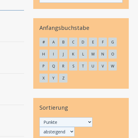
Anfangsbuchstabe
#
A
B
C
D
E
F
G
H
I
J
K
L
M
N
O
P
Q
R
S
T
U
V
W
X
Y
Z
Sortierung