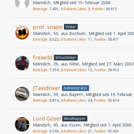
Männlich
Mitglied seit 19. Februar 2008
Beiträge
7.401
Erhaltene Likes
3
Punkte
38.613
prof. snape
Water
Männlich
50
aus Bochum
Mitglied seit 1. April 20
Beiträge
6.522
Erhaltene Likes
11
Punkte
38.471
freiwild
Erleuchteter
Männlich
39
aus NRW
Mitglied seit 27. März 2007
Beiträge
7.254
Erhaltene Likes
12
Punkte
36.612
JTaxidriver
Administrator
Männlich
39
aus Bayern
Mitglied seit 19. Februar
Beiträge
6.814
Erhaltene Likes
24
Punkte
35.674
Lord Gösel
MindNapper
Männlich
45
aus Essen
Mitglied seit 1. April 2006
Beiträge
6.536
Erhaltene Likes
21
Punkte
35.001