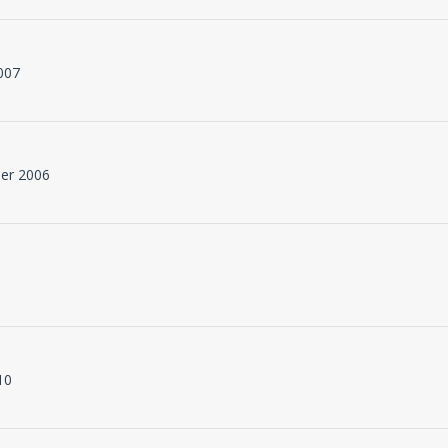
2007
ber 2006
10