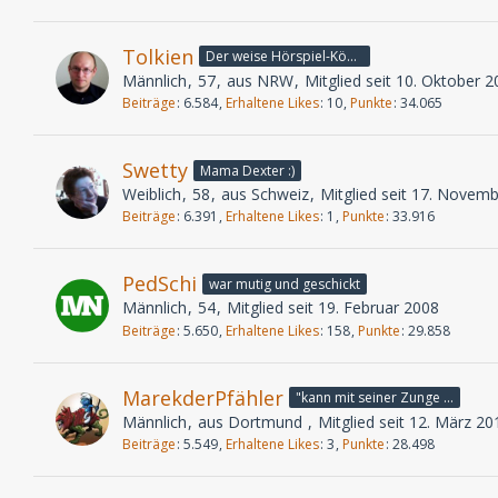
Tolkien
Der weise Hörspiel-König
Männlich
57
aus NRW
Mitglied seit 10. Oktober 
Beiträge
6.584
Erhaltene Likes
10
Punkte
34.065
Swetty
Mama Dexter :)
Weiblich
58
aus Schweiz
Mitglied seit 17. Novem
Beiträge
6.391
Erhaltene Likes
1
Punkte
33.916
PedSchi
war mutig und geschickt
Männlich
54
Mitglied seit 19. Februar 2008
Beiträge
5.650
Erhaltene Likes
158
Punkte
29.858
MarekderPfähler
"kann mit seiner Zunge bis an seine Nasenspitze"
Männlich
aus Dortmund
Mitglied seit 12. März 20
Beiträge
5.549
Erhaltene Likes
3
Punkte
28.498