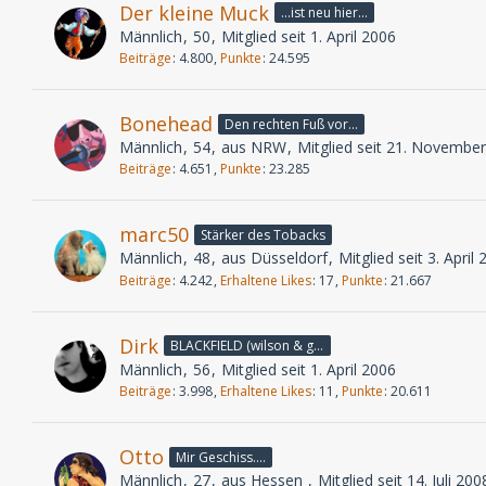
Der kleine Muck
...ist neu hier...
Männlich
50
Mitglied seit 1. April 2006
Beiträge
4.800
Punkte
24.595
Bonehead
Den rechten Fuß vor...
Männlich
54
aus NRW
Mitglied seit 21. Novembe
Beiträge
4.651
Punkte
23.285
marc50
Stärker des Tobacks
Männlich
48
aus Düsseldorf
Mitglied seit 3. April
Beiträge
4.242
Erhaltene Likes
17
Punkte
21.667
Dirk
BLACKFIELD (wilson & geffen)
Männlich
56
Mitglied seit 1. April 2006
Beiträge
3.998
Erhaltene Likes
11
Punkte
20.611
Otto
Mir Geschiss....
Männlich
27
aus Hessen
Mitglied seit 14. Juli 200