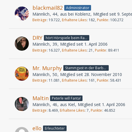
blackmail82
Administrator
Männlich
44
aus bei Koblenz
Mitglied seit 9. Sep
Beiträge
19.722
Erhaltene Likes
182
Punkte
100.272
DRY
hört Hörspiele beim Rasenmähen
Männlich
39
Mitglied seit 1. April 2006
Beiträge
16.327
Erhaltene Likes
21
Punkte
89.411
Mr. Murphy
Stammgast in der Barbarabar
Männlich
50
Mitglied seit 28. November 2010
Beiträge
11.081
Erhaltene Likes
161
Punkte
58.431
Maltin
Peterle will Fanta!
Männlich
46
aus Kiel
Mitglied seit 1. April 2006
Beiträge
8.469
Erhaltene Likes
7
Punkte
46.852
ello
Erleuchteter