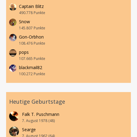
Captain Blitz
490.778 Punkte
Snow
145.807 Punkte
Gon-Orbhon
108.476 Punkte
pops
107.665 Punkte
blackmail82
100.272 Punkte
Heutige Geburtstage
Falk T. Puschmann
7. August 1978 (48)
Searge
7. August 1962 (64)