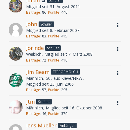
Julian
Schüler
Mitglied seit 31. August 2011
Beiträge
86
Punkte
440
John
Schüler
Mitglied seit 8. Februar 2007
Beiträge
83
Punkte
415
Jorinde
Schüler
Weiblich
Mitglied seit 7. März 2008
Beiträge
72
Punkte
410
Jim Beam
TERRORMOLCH
Männlich
50
aus Kleve/NRW
Mitglied seit 23. Juni 2006
Beiträge
57
Punkte
295
jtm
Schüler
Männlich
Mitglied seit 16. Oktober 2008
Beiträge
46
Punkte
370
Jens Mueller
Anfänger