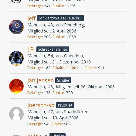
Beiträge
241
Punkte
1.205
Jeff
Schwarz-Weiss-Blaue Invasion!!!!
Männlich
48
aus Pinneberg
Mitglied seit 2. April 2006
Beiträge
200
Punkte
1.060
J.B.
Schreckensteiner
Männlich
54
aus Oberkirch
Mitglied seit 31. Dezember 2010
Beiträge
182
Erhaltene Likes
1
Punkte
911
jan jensen
Schüler
Männlich
46
Mitglied seit 26. Oktober 2006
Beiträge
138
Punkte
700
Joersch-sb
Prudusa
Männlich
47
aus Saarbrücken
Mitglied seit 10. April 2006
Beiträge
94
Punkte
560