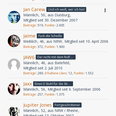
Jan Carew
Und ich weiß, wer ich bin!
Männlich
50
aus Duisburg
Mitglied seit 30. Dezember 2007
Beiträge
519
Punkte
2.605
Jaime
Fuck die Scheiße
Weiblich
46
aus NRW
Mitglied seit 10. April 2006
Beiträge
372
Punkte
1.900
JAW6
Der nicht mit dem Rolf schranzt
Männlich
46
aus Bielefeld
Mitglied seit 2. Juli 2010
Beiträge
289
Erhaltene Likes
12
Punkte
1.552
Jaxx
Einen E-Stuhl für die Stromkonzerne!
Männlich
56
Mitglied seit 6. September 2006
Beiträge
257
Punkte
1.375
Jupiter Jones
Fortgeschrittener
Männlich
52
aus NRW / Rheine
Mitglied seit 13. Oktober 2007