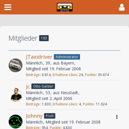
Mitglieder
193
JTaxidriver
Administrator
Männlich
39
aus Bayern
Mitglied seit 19. Februar 2008
Beiträge
6.814
Erhaltene Likes
24
Punkte
35.674
jc
Otto Galster
Männlich
53
aus Neustadt
Mitglied seit 2. April 2006
Beiträge
1.830
Erhaltene Likes
4
Punkte
11.624
Johnny
Profi
Männlich
Mitglied seit 19. Februar 2008
Beiträge
954
Punkte
4.830