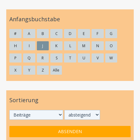
Anfangsbuchstabe
#
A
B
C
D
E
F
G
H
I
J
K
L
M
N
O
P
Q
R
S
T
U
V
W
X
Y
Z
Alle
Sortierung