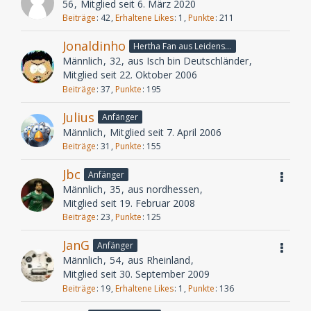
56
Mitglied seit 6. März 2020
Beiträge
42
Erhaltene Likes
1
Punkte
211
Jonaldinho
Hertha Fan aus Leidenschaft
Männlich
32
aus Isch bin Deutschländer
Mitglied seit 22. Oktober 2006
Beiträge
37
Punkte
195
Julius
Anfänger
Männlich
Mitglied seit 7. April 2006
Beiträge
31
Punkte
155
Jbc
Anfänger
Männlich
35
aus nordhessen
Mitglied seit 19. Februar 2008
Beiträge
23
Punkte
125
JanG
Anfänger
Männlich
54
aus Rheinland
Mitglied seit 30. September 2009
Beiträge
19
Erhaltene Likes
1
Punkte
136