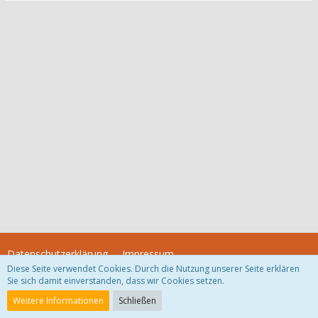
Datenschutzerklärung
Impressum
Diese Seite verwendet Cookies. Durch die Nutzung unserer Seite erklären
Sie sich damit einverstanden, dass wir Cookies setzen.
Community-Software:
WoltLab Suite™
Weitere Informationen
Schließen