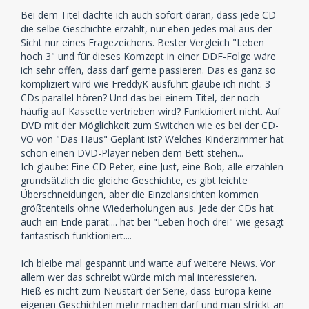
Bei dem Titel dachte ich auch sofort daran, dass jede CD
die selbe Geschichte erzählt, nur eben jedes mal aus der
Sicht nur eines Fragezeichens. Bester Vergleich "Leben
hoch 3" und für dieses Komzept in einer DDF-Folge wäre
ich sehr offen, dass darf gerne passieren. Das es ganz so
kompliziert wird wie FreddyK ausführt glaube ich nicht. 3
CDs parallel hören? Und das bei einem Titel, der noch
häufig auf Kassette vertrieben wird? Funktioniert nicht. Auf
DVD mit der Möglichkeit zum Switchen wie es bei der CD-
VÖ von "Das Haus" Geplant ist? Welches Kinderzimmer hat
schon einen DVD-Player neben dem Bett stehen...
Ich glaube: Eine CD Peter, eine Just, eine Bob, alle erzählen
grundsätzlich die gleiche Geschichte, es gibt leichte
Überschneidungen, aber die Einzelansichten kommen
größtenteils ohne Wiederholungen aus. Jede der CDs hat
auch ein Ende parat.... hat bei "Leben hoch drei" wie gesagt
fantastisch funktioniert....
Ich bleibe mal gespannt und warte auf weitere News. Vor
allem wer das schreibt würde mich mal interessieren.
Hieß es nicht zum Neustart der Serie, dass Europa keine
eigenen Geschichten mehr machen darf und man strickt an