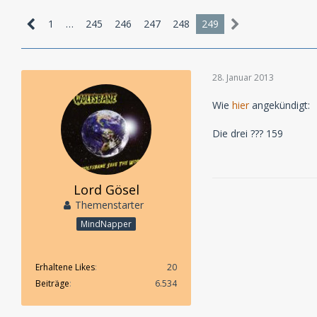
1
…
245
246
247
248
249
28. Januar 2013
Wie
hier
angekündigt:
Die drei ??? 159
Lord Gösel
Themenstarter
MindNapper
Erhaltene Likes
20
Beiträge
6.534