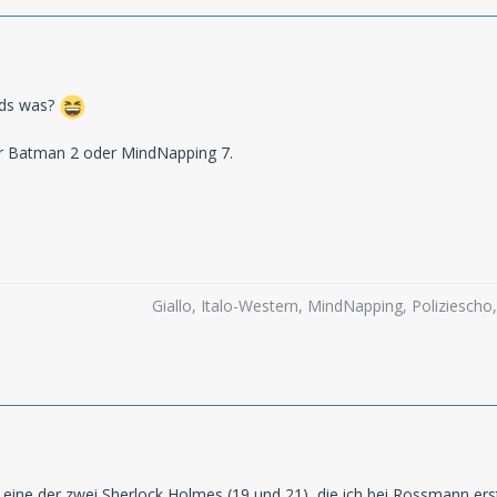
nds was?
er Batman 2 oder MindNapping 7.
Giallo, Italo-Western, MindNapping, Poliziesch
or eine der zwei Sherlock Holmes (19 und 21), die ich bei Rossmann er