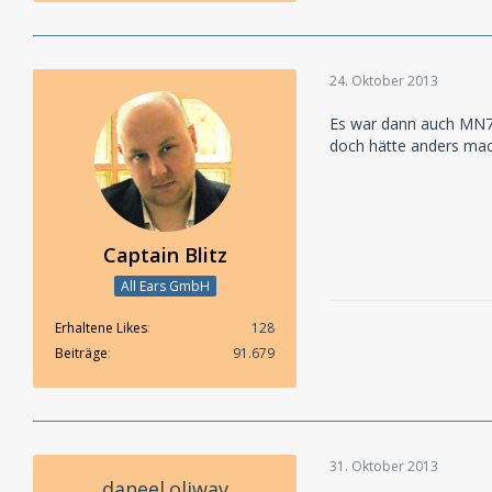
24. Oktober 2013
Es war dann auch MN7.
doch hätte anders ma
Captain Blitz
All Ears GmbH
Erhaltene Likes
128
Beiträge
91.679
31. Oktober 2013
daneel.oliwav