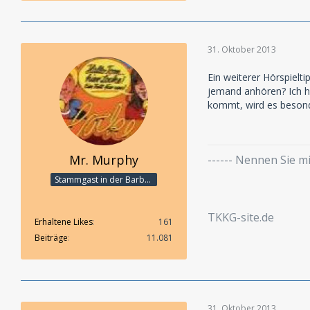
31. Oktober 2013
Ein weiterer Hörspielt
jemand anhören? Ich h
kommt, wird es besond
Mr. Murphy
------ Nennen Sie 
Stammgast in der Barbarabar
TKKG-site.de
Erhaltene Likes
161
Beiträge
11.081
31. Oktober 2013