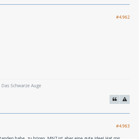
#4.962
o, Das Schwarze Auge
#4.963
standen habe, zu hören. MN7 ist aber eine gute Idee! Hat mir