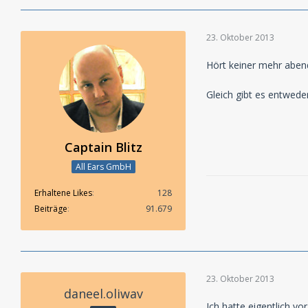
23. Oktober 2013
Hört keiner mehr abe
Gleich gibt es entwed
Captain Blitz
All Ears GmbH
Erhaltene Likes
128
Beiträge
91.679
23. Oktober 2013
daneel.oliwav
Ich hatte eigentlich v