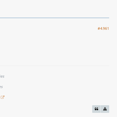
#4.961
ies
es