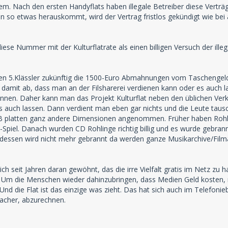
lem. Nach den ersten Handyflats haben illegale Betreiber diese Verträ
 so etwas herauskommt, wird der Vertrag fristlos gekündigt wie bei
se Nummer mit der Kulturflatrate als einen billigen Versuch der illega
en 5.Klässler zukünftig die 1500-Euro Abmahnungen vom Taschengeld 
h damit ab, dass man an der Filsharerei verdienen kann oder es auch
nnen. Daher kann man das Projekt Kulturflat neben den üblichen Ver
 auch lassen. Dann verdient man eben gar nichts und die Leute tausch
B platten ganz andere Dimensionen angenommen. Früher haben Rohli
al-Spiel. Danach wurden CD Rohlinge richtig billig und es wurde geb
essen wird nicht mehr gebrannt da werden ganze Musikarchive/Filmar
h seit Jahren daran gewöhnt, das die irre Vielfalt gratis im Netz zu h
?! Um die Menschen wieder dahinzubringen, dass Medien Geld kosten
 Und die Flat ist das einzige was zieht. Das hat sich auch im Telefoni
facher, abzurechnen.