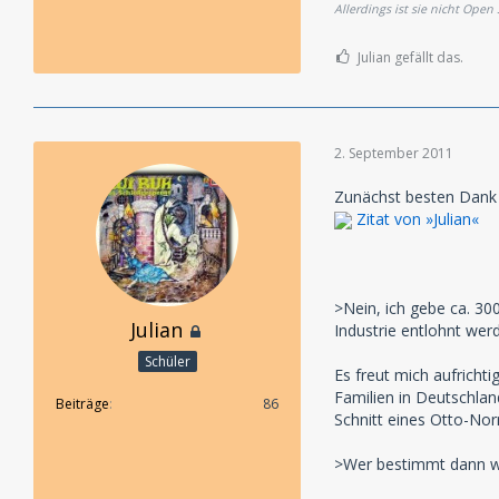
Allerdings ist sie nicht Open
Julian gefällt das.
2. September 2011
Zunächst besten Dank 
Zitat von »Julian«
>Nein, ich gebe ca. 30
Julian
Industrie entlohnt we
Schüler
Es freut mich aufricht
Familien in Deutschlan
Beiträge
86
Schnitt eines Otto-Nor
>Wer bestimmt dann wi