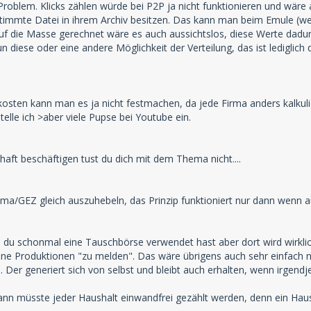
 Problem. Klicks zählen würde bei P2P ja nicht funktionieren und wär
timmte Datei in ihrem Archiv besitzen. Das kann man beim Emule (wenn
Auf die Masse gerechnet wäre es auch aussichtslos, diese Werte dadur
 diese oder eine andere Möglichkeit der Verteilung, das ist lediglich 
skosten kann man es ja nicht festmachen, da jede Firma anders kalku
lle ich >aber viele Pupse bei Youtube ein.
thaft beschäftigen tust du dich mit dem Thema nicht....
/GEZ gleich auszuhebeln, das Prinzip funktioniert nur dann wenn a
 ob du schonmal eine Tauschbörse verwendet hast aber dort wird wirkl
ine Produktionen "zu melden". Das wäre übrigens auch sehr einfach 
Der generiert sich von selbst und bleibt auch erhalten, wenn irgend
n müsste jeder Haushalt einwandfrei gezählt werden, denn ein Hausha