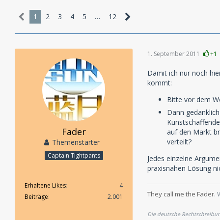
1
2
3
4
5
…
12
1. September 2011
+1
Damit ich nur noch hie
kommt:
Bitte vor dem W
Dann gedanklich 
Kunstschaffenden
Fader
auf den Markt br
verteilt?
Themenstarter
Captain Tightpants
Jedes einzelne Argument
praxisnahen Lösung ni
Erhaltene Likes
4
They call me the Fader
. 
Beiträge
2.001
Die deutsche Rechtschreibung