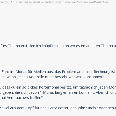
 Source, d.h. man darf sie nicht verändern oder in veränderter Form veröffentlichen.
fürs Thema erstellen.Ich knüpf mal da an wo es im anderen Thema auf
0 Euro im Monat für Medien aus, das Problem an deiner Rechnung ist das
rden, wenn keine >Kontrolle mehr besteht wer was konsumiert?
ig, dass du ein so dickes Portemonai besitzt, um tatsächlich jeden M
d geben, die sich davon 1 Monat lang ernähren können.... Aber ich u
mal-Verbrauchers treffen?!
eviel aus dem Topf für nen Harry Potter, nen John Sinclair oder ne