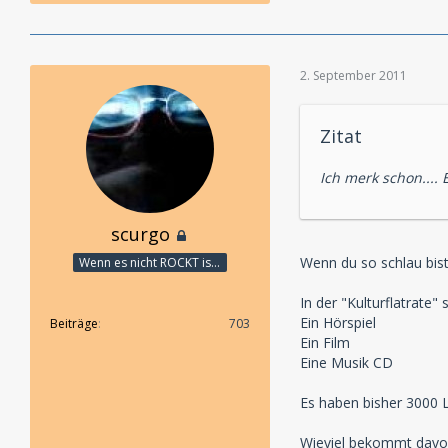
2. September 2011
Zitat
Ich merk schon.... 
scurgo
Wenn du so schlau bist
Wenn es nicht ROCKT is es fürn ARSCH!
In der "Kulturflatrate" 
Ein Hörspiel
Beiträge
703
Ein Film
Eine Musik CD
Es haben bisher 3000 L
Wieviel bekommt davon