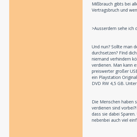
Mißbrauch gibts bei al
Vertragsbruch und wenn
>Ausserdem sehe ich die
Und nun? Sollte man d
durchsetzen? FInd dic
niemand verhindern kö
verdienen. Man kann es
preiswerter großer US
ein Playstation Origin
DVD RW 4,5 GB. Unterd
Die Menschen haben sic
verdienen sind vorbei
dass sie dabei Sparen.
nebenbei auch viel ein