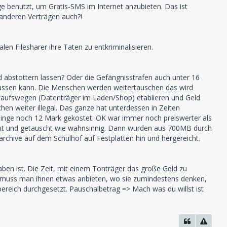
ge benutzt, um Gratis-SMS im Internet anzubieten. Das ist
 anderen Verträgen auch?!
len Filesharer ihre Taten zu entkriminalisieren.
abstottern lassen? Oder die Gefängnisstrafen auch unter 16
 lassen kann. Die Menschen werden weitertauschen das wird
kaufswegen (Datenträger im Laden/Shop) etablieren und Geld
en weiter illegal. Das ganze hat unterdessen in Zeiten
nge noch 12 Mark gekostet. OK war immer noch preiswerter als
rannt und getauscht wie wahnsinnig. Dann wurden aus 700MB durch
chive auf dem Schulhof auf Festplatten hin und hergereicht.
aben ist. Die Zeit, mit einem Tonträger das große Geld zu
, muss man ihnen etwas anbieten, wo sie zumindestens denken,
ebereich durchgesetzt. Pauschalbetrag => Mach was du willst ist