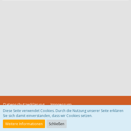
Datenschutzerklärung
Impressum
Diese Seite verwendet Cookies. Durch die Nutzung unserer Seite erklären
Sie sich damit einverstanden, dass wir Cookies setzen.
Community-Software:
WoltLab Suite™
Weitere Informationen
Schließen