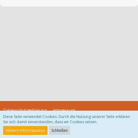
Datenschutzerklärung
Impressum
Diese Seite verwendet Cookies. Durch die Nutzung unserer Seite erklären
Sie sich damit einverstanden, dass wir Cookies setzen.
Community-Software:
WoltLab Suite™
Weitere Informationen
Schließen