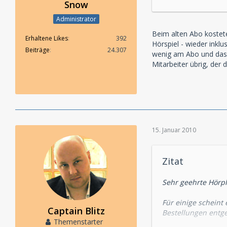
Snow
Administrator
Beim alten Abo kostete 
Erhaltene Likes
392
Hörspiel - wieder inklu
Beiträge
24.307
wenig am Abo und das h
Mitarbeiter übrig, de
15. Januar 2010
Zitat
Sehr geehrte Hörpl
Für einige scheint
Captain Blitz
Bestellungen entge
Themenstarter
Sie nicht und beste