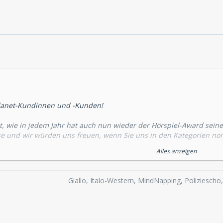
lanet-Kundinnen und -Kunden!
t, wie in jedem Jahr hat auch nun wieder der Hörspiel-Award seine P
 und wir würden uns freuen, wenn Sie uns in den Kategorien nomi
zusammen gestellt:
http://www.hoerplanet.de/board/thread.php?po
Alles anzeigen
e Mithilfe, diese Art des Hörerfeedbacks ist für uns sehr schön und
+ - + - + - + - + - + - + - + - +
Giallo, Italo-Western, MindNapping, Poliziesch
m 16. und 17. Januar 2010 findet in Osnabrück das große Livehörspi
 Mit vielen Top-Synchronsprechern aus Berlin und Hamburg!
es hier:
http://www.hoerspielgurke.de/live