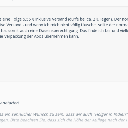
eine Folge 5,55 € inklusive Versand (dürfe bei ca. 2 € liegen). Der norm
sive Versand - und wenn ich mich nicht völlig täusche, sollte der norm
at somit auch eine Daseinsberechtigung. Das finde ich fair und vielle
r die Verpackung der Abos übernehmen kann.
anetarier!
 es ein sehnlicher Wunsch zu sein, dass wir auch "Holger in Indien
gen. Bitte beachten Sie, dass sich die Höhe der Auflage nach der 
llen Sie sofort, bevor es in Kürze heißt "Der Zug ist abgefahren, die