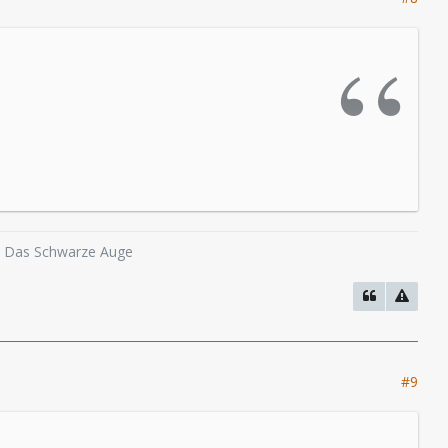
o, Das Schwarze Auge
 Berlin zurück, wo wir die neue Hörplanet-
#9
 hatten wir unter anderem auch eine Folge
aus dem Wunderland | Das Wunderland in