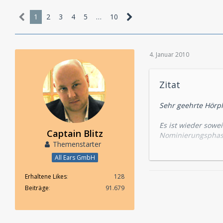
1
2
3
4
5
…
10
4. Januar 2010
Zitat
Sehr geehrte Hörp
Es ist wieder sowei
Captain Blitz
Nominierungsphase
Themenstarter
im Forum für Sie 
Vielen Dank für Ihr
All Ears GmbH
+ - + - + - + - + - + - 
Erhaltene Likes
128
Beiträge
91.679
Nicht vergessen: A
Australien" statt!
Weitere Infos gibt 