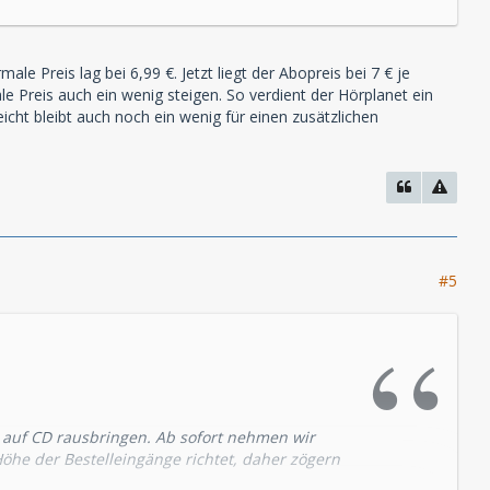
ale Preis lag bei 6,99 €. Jetzt liegt der Abopreis bei 7 € je
ale Preis auch ein wenig steigen. So verdient der Hörplanet ein
icht bleibt auch noch ein wenig für einen zusätzlichen
#5
" auf CD rausbringen. Ab sofort nehmen wir
Höhe der Bestelleingänge richtet, daher zögern
 Auflage ist bestellt". Eine weitere Auflage wird