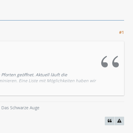
#1
forten geöffnet. Aktuell läuft die
nieren. Eine Liste mit Möglichkeiten haben wir
stid=6685
 bedeutet uns viel.
o, Das Schwarze Auge
el-Spektakel "Holgers Weltreisen 5 - Holger in