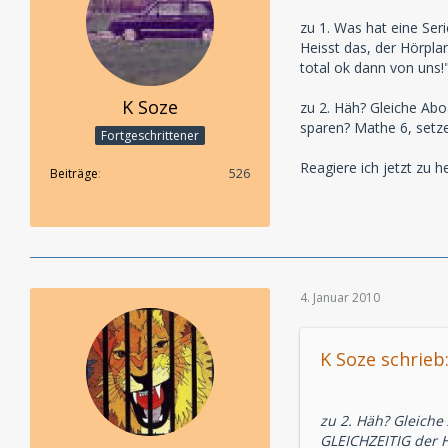
Viele Grüße vom H
zu 1. Was hat eine Se
Dennis Rohling und
Heisst das, der Hörplan
total ok dann von uns!
K Soze
zu 2. Häh? Gleiche Abo
sparen? Mathe 6, setz
Fortgeschrittener
Reagiere ich jetzt zu h
Beiträge
526
4. Januar 2010
K Soze schrieb
zu 2. Häh? Gleiche
GLEICHZEITIG der H