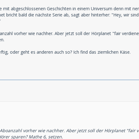
örplanet!
rie mit abgeschlossenen Geschichten in einem Universum denn mit n
 Michael Eickhorst
et bricht bald die nächste Serie ab, sagt aber hinterher: "Hey, wir si
"
anzahl vorher wie nachher. Aber jetzt soll der Hörplanet "fair verdi
en.
eftig, oder geht es anderen auch so? Ich find das ziemlichen Käse.
:
 Aboanzahl vorher wie nachher. Aber jetzt soll der Hörplanet "fai
örer sparen? Mathe 6, setzen.