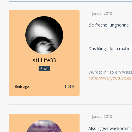
Tickets können Si
4. Januar 2010
+ - + - + - + - + - + - 
die freche Jungnonne
Wie bereits auf Twi
Serie "Ordensschwe
sondern entwickeln
Folgen bieten und 
Das klingt doch mal in
möglich! Es gibt i
Wir freuen uns, da
stilllife33
Hier gibt es berei
Profi
Würdet ihr so ein Wasse
+ - + - + - + - + - + - 
http://www.youtube.c
Das neue Bedfort-A
Beiträge
1.619
Neuabschlüsse verz
draufzahlen, sonde
aber trotzdem kein
Anfang Februar mit
http://62.75.219.
4. Januar 2010
Also irgendwie komm ich