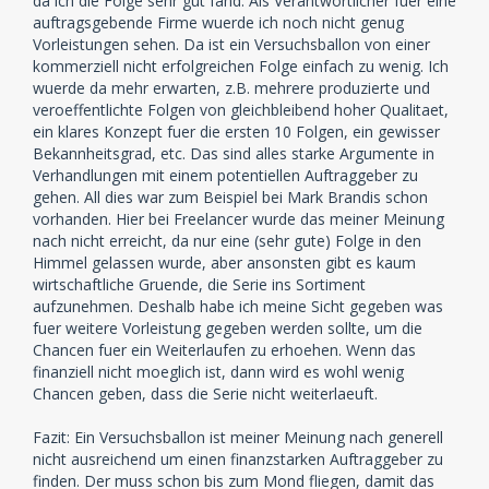
da ich die Folge sehr gut fand. Als Verantwortlicher fuer eine
auftragsgebende Firme wuerde ich noch nicht genug
Vorleistungen sehen. Da ist ein Versuchsballon von einer
kommerziell nicht erfolgreichen Folge einfach zu wenig. Ich
wuerde da mehr erwarten, z.B. mehrere produzierte und
veroeffentlichte Folgen von gleichbleibend hoher Qualitaet,
ein klares Konzept fuer die ersten 10 Folgen, ein gewisser
Bekannheitsgrad, etc. Das sind alles starke Argumente in
Verhandlungen mit einem potentiellen Auftraggeber zu
gehen. All dies war zum Beispiel bei Mark Brandis schon
vorhanden. Hier bei Freelancer wurde das meiner Meinung
nach nicht erreicht, da nur eine (sehr gute) Folge in den
Himmel gelassen wurde, aber ansonsten gibt es kaum
wirtschaftliche Gruende, die Serie ins Sortiment
aufzunehmen. Deshalb habe ich meine Sicht gegeben was
fuer weitere Vorleistung gegeben werden sollte, um die
Chancen fuer ein Weiterlaufen zu erhoehen. Wenn das
finanziell nicht moeglich ist, dann wird es wohl wenig
Chancen geben, dass die Serie nicht weiterlaeuft.
Fazit: Ein Versuchsballon ist meiner Meinung nach generell
nicht ausreichend um einen finanzstarken Auftraggeber zu
finden. Der muss schon bis zum Mond fliegen, damit das