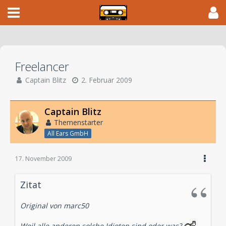
Freelancer
Captain Blitz
2. Februar 2009
Captain Blitz
Themenstarter
All Ears GmbH
17. November 2009
Zitat
Original von marc50
Weil alle anderen solche Idioten sind oder was?