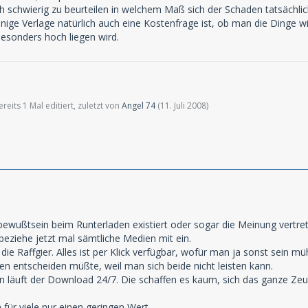
ich schwierig zu beurteilen in welchem Maß sich der Schaden tatsächli
inige Verlage natürlich auch eine Kostenfrage ist, ob man die Dinge wir
besonders hoch liegen wird.
eits 1 Mal editiert, zuletzt von
Angel 74
(
11. Juli 2008
)
ewußtsein beim Runterladen existiert oder sogar die Meinung vertret
 beziehe jetzt mal sämtliche Medien mit ein.
die Raffgier. Alles ist per Klick verfügbar, wofür man ja sonst sein m
n entscheiden müßte, weil man sich beide nicht leisten kann.
en läuft der Download 24/7. Die schaffen es kaum, sich das ganze Ze
ür viele nur einen geringen Wert.