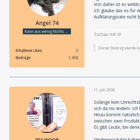
Von daher ist es wirkl
Ich glaube das es für e
Aufklärungsrate nicht 
Angel 74
Kann aus wenig Nichts machen
Tschau mit V!
Dieser Beitrag wurde ber
Erhaltene Likes
3
Beiträge
1.458
11. Juli 2008
Solange kein Unrechtsb
sich da nix ändern. Ich
Hinzu kommt natürlich 
zwischen zwei Produkte
Es gibt Leute, bei den
mr.wong
Medienprodukte haben f