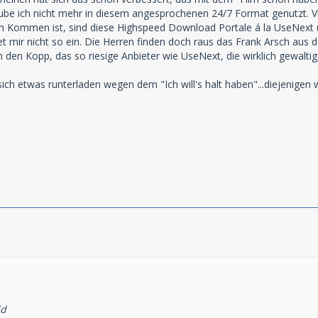
e ich nicht mehr in diesem angesprochenen 24/7 Format genutzt. Vie
 Kommen ist, sind diese Highspeed Download Portale á la UseNext us
et mir nicht so ein. Die Herren finden doch raus das Frank Arsch au
t in den Kopp, das so riesige Anbieter wie UseNext, die wirklich gewalti
sich etwas runterladen wegen dem "Ich will's halt haben"...diejenigen
ld