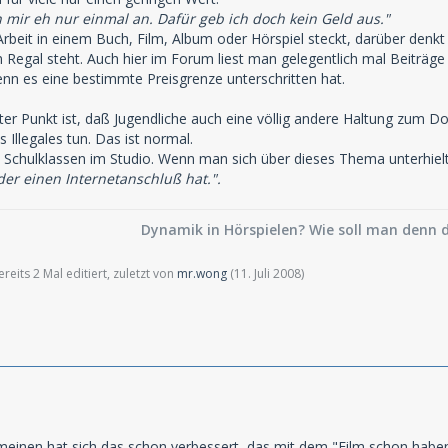
h mir eh nur einmal an. Dafür geb ich doch kein Geld aus."
 Arbeit in einem Buch, Film, Album oder Hörspiel steckt, darüber den
m Regal steht. Auch hier im Forum liest man gelegentlich mal Beiträge 
nn es eine bestimmte Preisgrenze unterschritten hat.
nter Punkt ist, daß Jugendliche auch eine völlig andere Haltung zum
 Illegales tun. Das ist normal.
ch Schulklassen im Studio. Wenn man sich über dieses Thema unterhie
eder einen Internetanschluß hat.".
Dynamik in Hörspielen? Wie soll man denn d
eits 2 Mal editiert, zuletzt von
mr.wong
(
11. Juli 2008
)
emeinen hat sich das schon verbessert, das mit dem "Film schon haben