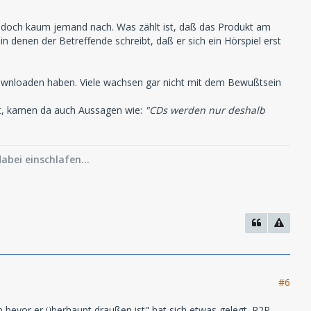
kt doch kaum jemand nach. Was zählt ist, daß das Produkt am
in denen der Betreffende schreibt, daß er sich ein Hörspiel erst
 Downloaden haben. Viele wachsen gar nicht mit dem Bewußtsein
lt, kamen da auch Aussagen wie:
"CDs werden nur deshalb
abei einschlafen...
#6
 bevor er überhaupt draußen ist" hat sich etwas gelegt. P2P