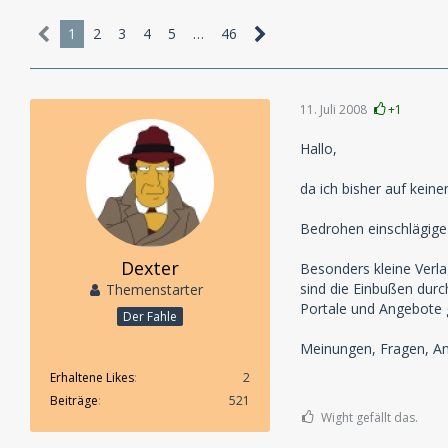
1
2
3
4
5
…
46
11. Juli 2008
+1
Hallo,
da ich bisher auf kei
Bedrohen einschlägige
Dexter
Besonders kleine Verla
sind die Einbußen durc
Themenstarter
Portale und Angebote
Der Fahle
Meinungen, Fragen, An
Erhaltene Likes
2
Beiträge
521
Wight gefällt das.