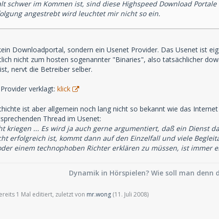
 schwer im Kommen ist, sind diese Highspeed Download Portale á 
olgung angestrebt wird leuchtet mir nicht so ein.
kein Downloadportal, sondern ein Usenet Provider. Das Usenet ist eig
tlich nicht zum hosten sogenannter "Binaries", also tatsächlicher d
st, nervt die Betreiber selber.
Provider verklagt:
klick
ichte ist aber allgemein noch lang nicht so bekannt wie das Intern
ntsprechenden Thread im Usenet:
 kriegen ... Es wird ja auch gerne argumentiert, daß ein Dienst da
cht erfolgreich ist, kommt dann auf den Einzelfall und viele Beglei
 oder einem technophoben Richter erklären zu müssen, ist immer e
Dynamik in Hörspielen? Wie soll man denn d
eits 1 Mal editiert, zuletzt von
mr.wong
(
11. Juli 2008
)