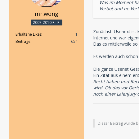
Was im Moment halt
Verbot und ne Verf
mr.wong
2007-2010 R.I.P.
Zunächst: Usenext ist 
Erhaltene Likes
1
Internet und war eigen
Beiträge
654
Das es mittlerweile so i
Es werden auch schon 
Die ganze Usenet Gesch
Ein Zitat aus einem e
Recht haben und Recht
wird. Ob das vor Geri
noch einer Laienjury
Dieser Beitrag wurde ber