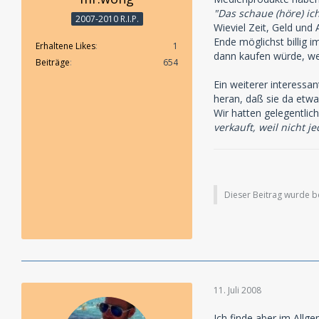
"Das schaue (höre) ic
2007-2010 R.I.P.
Wieviel Zeit, Geld und
Ende möglichst billig i
Erhaltene Likes
1
dann kaufen würde, we
Beiträge
654
Ein weiterer interessa
heran, daß sie da etwas
Wir hatten gelegentli
verkauft, weil nicht j
Dieser Beitrag wurde ber
11. Juli 2008
Ich finde aber im Allg