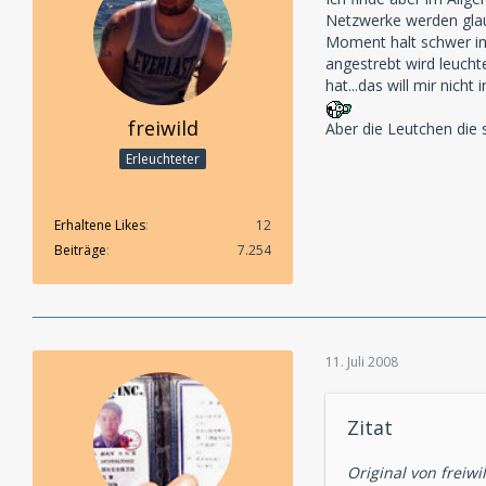
Netzwerke werden glaub
Moment halt schwer im
angestrebt wird leucht
hat...das will mir nich
freiwild
Aber die Leutchen die 
Erleuchteter
Erhaltene Likes
12
Beiträge
7.254
11. Juli 2008
Zitat
Original von freiwi