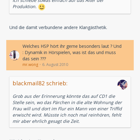
Ich schiebe sowas einfach auf das Alter der
Produktion.
Und die damit verbundene andere Klangästhetik.
Welches HSP hört ihr gerne besonders laut ? Und
: Dynamik in Hörspielen, was ist das und muss
das sein ???
mr.wong
6. August 2010
blackmail82 schrieb:
Grob aus der Erinnerung könnte das auf CD1 die
Stelle sein, wo das Pärchen in die alte Wohnung der
Frau will und dort im Flur ein Mann von einer Triffid
erwischt wird. Müsste ich noch mal reinhören, fehlt
mir aber ehrlich gesagt die Zeit.