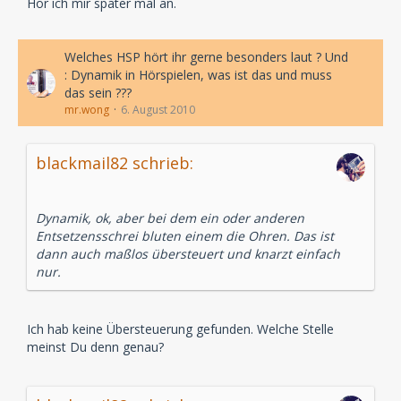
Hör ich mir später mal an.
Welches HSP hört ihr gerne besonders laut ? Und
: Dynamik in Hörspielen, was ist das und muss
das sein ???
mr.wong
6. August 2010
blackmail82 schrieb:
Dynamik, ok, aber bei dem ein oder anderen
Entsetzensschrei bluten einem die Ohren. Das ist
dann auch maßlos übersteuert und knarzt einfach
nur.
Ich hab keine Übersteuerung gefunden. Welche Stelle
meinst Du denn genau?