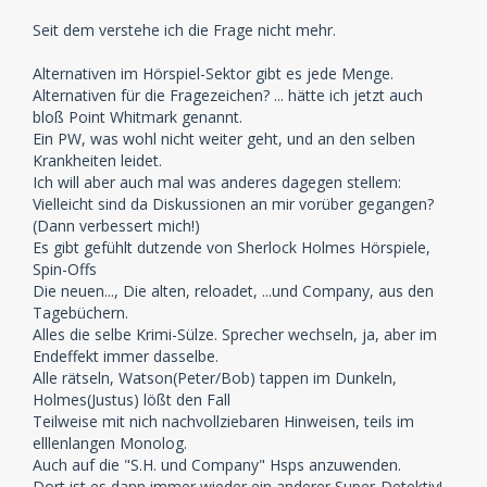
Seit dem verstehe ich die Frage nicht mehr.
Alternativen im Hörspiel-Sektor gibt es jede Menge.
Alternativen für die Fragezeichen? ... hätte ich jetzt auch
bloß Point Whitmark genannt.
Ein PW, was wohl nicht weiter geht, und an den selben
Krankheiten leidet.
Ich will aber auch mal was anderes dagegen stellem:
Vielleicht sind da Diskussionen an mir vorüber gegangen?
(Dann verbessert mich!)
Es gibt gefühlt dutzende von Sherlock Holmes Hörspiele,
Spin-Offs
Die neuen..., Die alten, reloadet, ...und Company, aus den
Tagebüchern.
Alles die selbe Krimi-Sülze. Sprecher wechseln, ja, aber im
Endeffekt immer dasselbe.
Alle rätseln, Watson(Peter/Bob) tappen im Dunkeln,
Holmes(Justus) lößt den Fall
Teilweise mit nich nachvollziebaren Hinweisen, teils im
elllenlangen Monolog.
Auch auf die "S.H. und Company" Hsps anzuwenden.
Dort ist es dann immer wieder ein anderer Super-Detektiv!