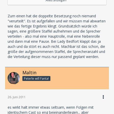
Alles anzeigen
Flechtner und Marianne Groß sind ja gefühlt im
Dauereinsatz).
Zum einen hat die doppelte Besetzung noch niemand
Von daher find ich es ein bisschen unfair zu sagen:
"verurteilt". Es ist aufgefallen und wir müssen mal abwarten
"Bei Point Whitmark immer die gleichen Sprecher!", da
wie das fertige Ergebnis klingt. Grundsätzlich würde ich
ja ein Großteil (Sonja Deutsch, Martina Treger, Bert
sagen, eine größere Staffel aufnehmen und die Sprecher
Franzke, Hannelore Minkus und Olaf Baden) erstmals
verteilen - also mal eine Hauptrolle, mal eine Nebenrolle
mitspricht.
und dann mal eine Pause. Bei Lady Bedfort klappt das ja
auch und da stört es auch nicht. Machbar ist das schon, die
Ob einem die Stimmen dann gefallen ist
größe der aufgenommenen Staffel, die Sprecheranzahl und
Ansichtssache, aber es gibt ja dann zum Glück noch
die Verteilung dieser muss nur passend geplant werden.
genug andere Hörspiele, in denen die EUROPA-Stars
mitsprechen.
Maltin
Peterle will Fanta!
Aber erstmal abwarten, wie es überhaupt wird,
vielleicht sind die Rollen der einzelnen Folgen ja so
aufgeteilt, dass man die Doppelbesetzungen kaum
bemerkt.
26. Juni 2011
es wirkt halt immer etwas seltsam, wenn Folgen mit
identischem Cast so eng beieinanderliegen... aber