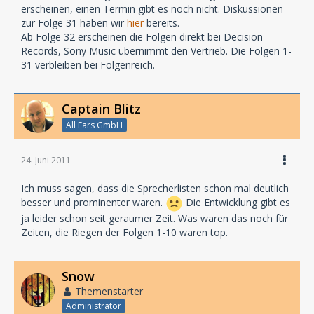
echtem Blut gemalt. Die Jungen stoßen das Tor zu
erscheinen, einen Termin gibt es noch nicht. Diskussionen
Jonathan Walcott: Olaf Baden
einem lange vergessenen Geheimnis auf. Als
zur Folge 31 haben wir
hier
bereits.
Der alte Fry: Bert Franzke
körperlose Schreie durch die einsamen Flure hallen,
Ab Folge 32 erscheinen die Folgen direkt bei Decision
Rosie Day: Tirzah Haase
gibt es für sie kein Entrinnen ...
Records, Sony Music übernimmt den Vertrieb. Die Folgen 1-
Der Doktor: C.-D. Clausnitzer
31 verbleiben bei Folgenreich.
Mr Crowley: Herr Steiner
Sprecher:
Portier: Ernst Meincke
Erzähler: Jürg Löw
Jay Lawrence: Sven Plate
Captain Blitz
Tom Cole: Kim Hasper
All Ears GmbH
Derek Ashby: Gerrit Schmidt-Foss
Mrs Delwyndyn: Sonja Deutsch
Mr Delwyndyn: Dominik Freiberger
24. Juni 2011
Kendrick Gwaunfarren: Horst Lampe
Maddox Jones: Bert Franzke
Ich muss sagen, dass die Sprecherlisten schon mal deutlich
Adwen Cadoc: Hannelore Minkus
besser und prominenter waren.
Die Entwicklung gibt es
Yvain Gwlady: C.-D. Clausnitzer
ja leider schon seit geraumer Zeit. Was waren das noch für
Glasaugen-Opa: Herr Steiner
Zeiten, die Riegen der Folgen 1-10 waren top.
Dorfoma: Heike Paul
Snow
Themenstarter
Administrator