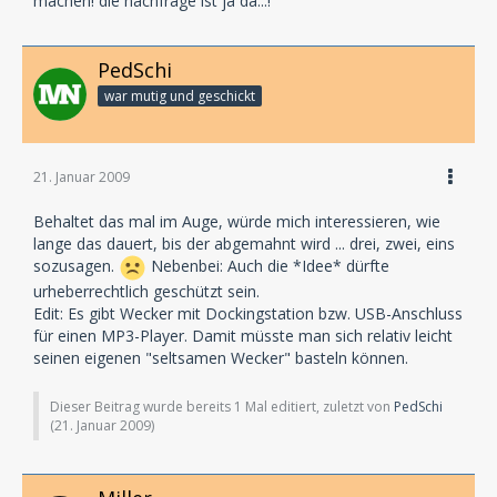
machen! die nachfrage ist ja da...!
PedSchi
war mutig und geschickt
21. Januar 2009
Behaltet das mal im Auge, würde mich interessieren, wie
lange das dauert, bis der abgemahnt wird ... drei, zwei, eins
sozusagen.
Nebenbei: Auch die *Idee* dürfte
urheberrechtlich geschützt sein.
Edit: Es gibt Wecker mit Dockingstation bzw. USB-Anschluss
für einen MP3-Player. Damit müsste man sich relativ leicht
seinen eigenen "seltsamen Wecker" basteln können.
Dieser Beitrag wurde bereits 1 Mal editiert, zuletzt von
PedSchi
(
21. Januar 2009
)