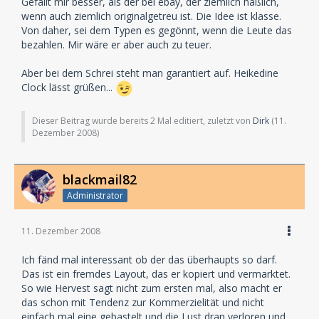
Gefällt mir besser, als der bei ebay, der ziemlich häßlich,
wenn auch ziemlich originalgetreu ist. Die Idee ist klasse.
Von daher, sei dem Typen es gegönnt, wenn die Leute das
bezahlen. Mir wäre er aber auch zu teuer.
Aber bei dem Schrei steht man garantiert auf. Heikedine
Clock lässt grüßen...
Dieser Beitrag wurde bereits 2 Mal editiert, zuletzt von
Dirk
(
11.
Dezember 2008
)
blackmail82
Administrator
11. Dezember 2008
Ich fänd mal interessant ob der das überhaupts so darf.
Das ist ein fremdes Layout, das er kopiert und vermarktet.
So wie Hervest sagt nicht zum ersten mal, also macht er
das schon mit Tendenz zur Kommerzielität und nicht
einfach mal eine gebastelt und die Lust dran verloren und