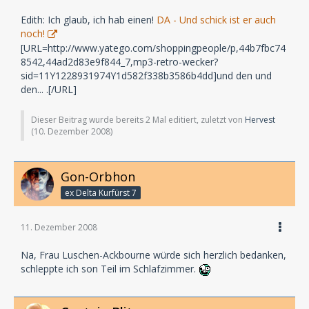
Edith: Ich glaub, ich hab einen!
DA - Und schick ist er auch
noch!
[URL=http://www.yatego.com/shoppingpeople/p,44b7fbc74
8542,44ad2d83e9f844_7,mp3-retro-wecker?
sid=11Y1228931974Y1d582f338b3586b4dd]und den und
den... .[/URL]
Dieser Beitrag wurde bereits 2 Mal editiert, zuletzt von
Hervest
(
10. Dezember 2008
)
Gon-Orbhon
ex Delta Kurfürst 7
11. Dezember 2008
Na, Frau Luschen-Ackbourne würde sich herzlich bedanken,
schleppte ich son Teil im Schlafzimmer.