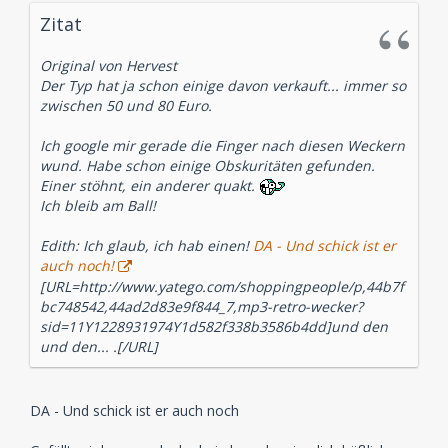
Zitat
Original von Hervest
Der Typ hat ja schon einige davon verkauft... immer so
zwischen 50 und 80 Euro.
Ich google mir gerade die Finger nach diesen Weckern
wund. Habe schon einige Obskuritäten gefunden.
Einer stöhnt, ein anderer quakt.
Ich bleib am Ball!
Edith: Ich glaub, ich hab einen!
DA - Und schick ist er
auch noch!
[URL=http://www.yatego.com/shoppingpeople/p,44b7f
bc748542,44ad2d83e9f844_7,mp3-retro-wecker?
sid=11Y1228931974Y1d582f338b3586b4dd]und den
und den... .[/URL]
DA - Und schick ist er auch noch