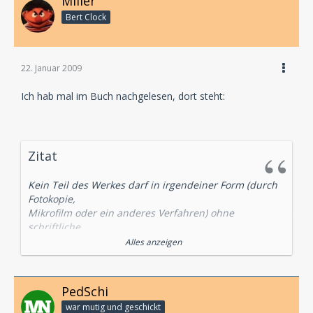
Miller
Bert Clock
22. Januar 2009
Ich hab mal im Buch nachgelesen, dort steht:
Zitat
Kein Teil des Werkes darf in irgendeiner Form (durch
Fotokopie,
Mikrofilm oder ein anderes Verfahren) ohne
schriftliche
Genehmigung des Verlages reproduziert oder unter
Alles anzeigen
Verwendung
elektronischer Systeme verarbeitet, vervielfältigt oder
verbreitet werden.
PedSchi
Für die deutsche Ausgabe:
war mutig und geschickt
©1973, Franckh’sche Verlagshandlung, W. Keller & Co.,