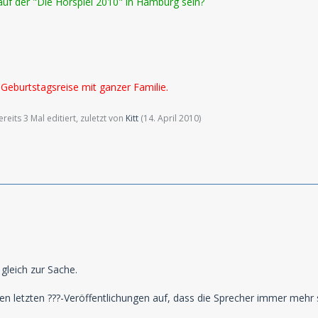
uf der "Die Hörspiel 2010" in Hamburg sein?
f Geburtstagsreise mit ganzer Familie.
eits 3 Mal editiert, zuletzt von
Kitt
(
14. April 2010
)
leich zur Sache.
 den letzten ???-Veröffentlichungen auf, dass die Sprecher immer mehr