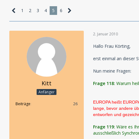
1
2
3
4
5
6
2. Januar 2010
Hallo Frau Körting,
erst einmal an dieser S
Nun meine Fragen:
Kitt
Frage 118:
Warum heiß
Anfänger
EUROPA heißt EUROPA, 
Beiträge
26
lange, bevor andere üb
entworfen und gezeichn
Frage 119:
Wäre es Ihn
ausschließlich Synchr