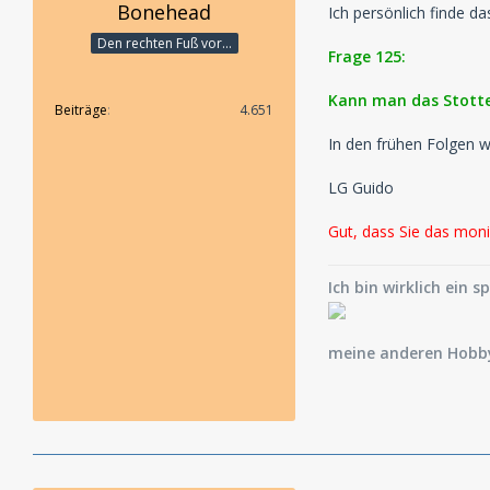
Bonehead
Ich persönlich finde d
Den rechten Fuß vor...
Frage 125:
Kann man das Stotte
Beiträge
4.651
In den frühen Folgen w
LG Guido
Gut, dass Sie das monie
Ich bin wirklich ein s
meine anderen Hobby