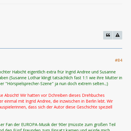
#84
chter Habicht eigentlich extra frür Ingrid Andree und Susanne
 (Susanne Lothar klingt tatsächlich fast 1:1 wie ihre Mutter in
der "Hörspielsprecher-Szene" ja nun doch extrem selten..;)
se Absicht! Wir hatten vor Dchreiben dieses Drehbuches
inmal mit Ingrid Andree, die inzwischen in Berlin lebt. Wir
spielerinnen, dass sich der Autor diese Geschichte speziell
roßer Fan der EUROPA-Musik der 90er (müsste zum großen Teil
 und den Fünf Freunden zum Einsatz kamen und würde mich