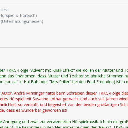
tes:
Hörspiel & Hörbuch)
(Unterhaltungsmedien)
er TKKG-Folge "Advent mit Knall-Effekt" die Rollen der Mutter und To
nn das Phänomen, dass Mutter und Tochter so ähnliche Stimmen haben
nstanzia" in Hui Buh oder "Mrs Priller" bei den Fünf Freunden) ist in 
r Autor, André Minninger hatte beim Schreiben dieser TKKG-Folge die
res Hörspiel mit Susanne Lothar gemacht und auch seit Jahren wieder e
lichkeit so verblüfft und begeistert von den beiden großartigen Schau
nde, dass es wunderbar geworden ist!
ine Anregung und zwar zur verwendeten Hörspielmusik. Ich bin ein g
rad sein), die besonders in den Neuabmischungen der drei ???, TKKG