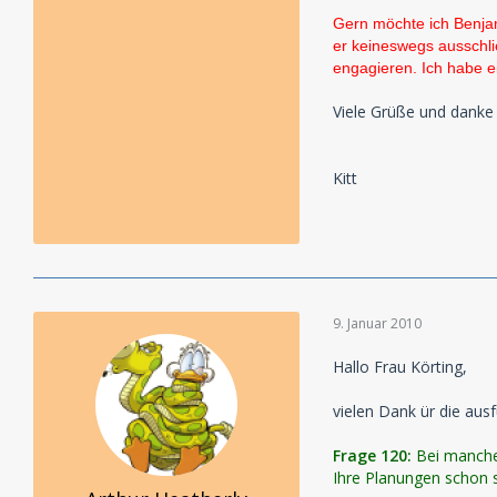
Gern möchte ich Benjami
er keineswegs ausschli
engagieren. Ich habe ei
Viele Grüße und danke
Kitt
9. Januar 2010
Hallo Frau Körting,
vielen Dank ür die aus
Frage 120:
Bei manchen
Ihre Planungen schon so