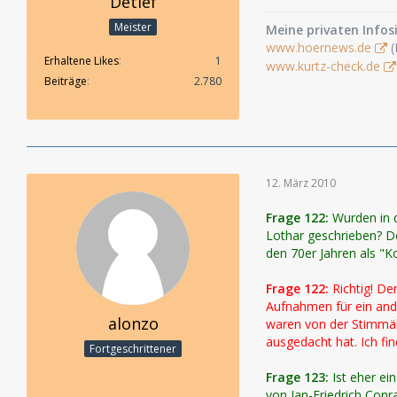
Detlef
Meister
Meine privaten Infosi
www.hoernews.de
(
Erhaltene Likes
1
www.kurtz-check.de
Beiträge
2.780
12. März 2010
Frage 122:
Wurden in d
Lothar geschrieben? De
den 70er Jahren als "Ko
Frage 122:
Richtig! De
Aufnahmen für ein ande
alonzo
waren von der Stimmähn
ausgedacht hat. Ich fi
Fortgeschrittener
Frage 123:
Ist eher e
von Jan-Friedrich Con