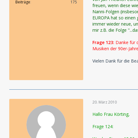
Beiträge
175
freuen, wenn diese wie
Nanni-Folgen (insbeson
EUROPA hat so einen gr
immer wieder neue, un
mir z.B. die Folge "..
Frage 123:
Danke für d
Musiken der 90er-Jahre
Vielen Dank für die B
20. März 2010
Hallo Frau Körting,
F
rage 124: