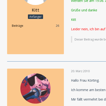
Werden Sie am 19.06. a
Kitt
Grüße und danke
Anfänger
Kitt
Beiträge
26
Leider nein, ich bin au
Dieser Beitrag wurde ber
20. März 2010
Hallo Frau Körting.
Ich komme am besten g
Mir fällt vermehrt bei