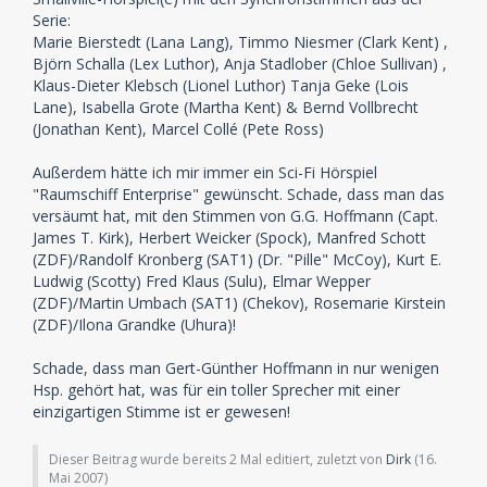
Serie:
Marie Bierstedt (Lana Lang), Timmo Niesmer (Clark Kent) ,
Björn Schalla (Lex Luthor), Anja Stadlober (Chloe Sullivan) ,
Klaus-Dieter Klebsch (Lionel Luthor) Tanja Geke (Lois
Lane), Isabella Grote (Martha Kent) & Bernd Vollbrecht
(Jonathan Kent), Marcel Collé (Pete Ross)
Außerdem hätte ich mir immer ein Sci-Fi Hörspiel
"Raumschiff Enterprise" gewünscht. Schade, dass man das
versäumt hat, mit den Stimmen von G.G. Hoffmann (Capt.
James T. Kirk), Herbert Weicker (Spock), Manfred Schott
(ZDF)/Randolf Kronberg (SAT1) (Dr. "Pille" McCoy), Kurt E.
Ludwig (Scotty) Fred Klaus (Sulu), Elmar Wepper
(ZDF)/Martin Umbach (SAT1) (Chekov), Rosemarie Kirstein
(ZDF)/Ilona Grandke (Uhura)!
Schade, dass man Gert-Günther Hoffmann in nur wenigen
Hsp. gehört hat, was für ein toller Sprecher mit einer
einzigartigen Stimme ist er gewesen!
Dieser Beitrag wurde bereits 2 Mal editiert, zuletzt von
Dirk
(
16.
Mai 2007
)