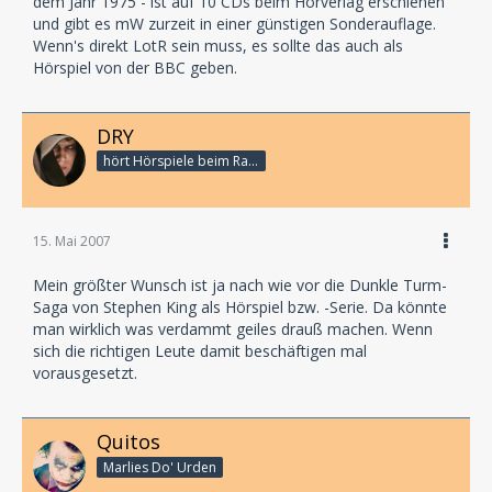
dem Jahr 1975 - ist auf 10 CDs beim Hörverlag erschienen
und gibt es mW zurzeit in einer günstigen Sonderauflage.
Wenn's direkt LotR sein muss, es sollte das auch als
Hörspiel von der BBC geben.
DRY
hört Hörspiele beim Rasenmähen
15. Mai 2007
Mein größter Wunsch ist ja nach wie vor die Dunkle Turm-
Saga von Stephen King als Hörspiel bzw. -Serie. Da könnte
man wirklich was verdammt geiles drauß machen. Wenn
sich die richtigen Leute damit beschäftigen mal
vorausgesetzt.
Quitos
Marlies Do' Urden