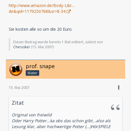
http://www.amazon.de/Body-Libr…
de&qid=1179250768&sr=8-34
Sie kosten alle so um die 20 Euro.
Dieser Beitrag wurde bereits 1 Mal editiert, zuletzt von
Cherusker
(
15. Mai 2007
)
prof. snape
Water
15. Mai 2007
Zitat
Original von freiwild
Oder Harry Potter...ka obs das schon gibt...also als
Lesung klar, aber hochwertige Potter (...)HörSPIELE