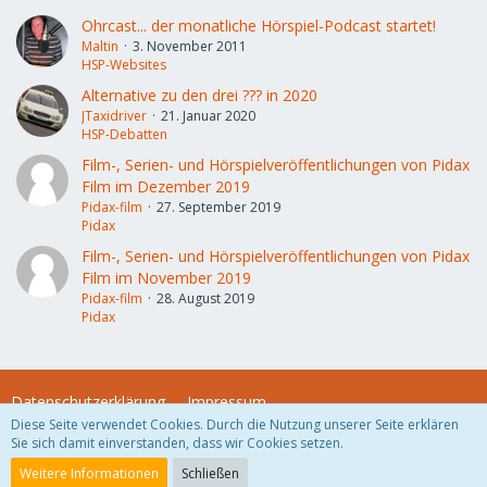
Ohrcast... der monatliche Hörspiel-Podcast startet!
Maltin
3. November 2011
HSP-Websites
Alternative zu den drei ??? in 2020
JTaxidriver
21. Januar 2020
HSP-Debatten
Film-, Serien- und Hörspielveröffentlichungen von Pidax
Film im Dezember 2019
Pidax-film
27. September 2019
Pidax
Film-, Serien- und Hörspielveröffentlichungen von Pidax
Film im November 2019
Pidax-film
28. August 2019
Pidax
Datenschutzerklärung
Impressum
Diese Seite verwendet Cookies. Durch die Nutzung unserer Seite erklären
Sie sich damit einverstanden, dass wir Cookies setzen.
Community-Software:
WoltLab Suite™
Weitere Informationen
Schließen