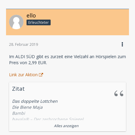
ello
Erleuchteter
28. Februar 2019
Im ALDI SÜD gibt es zurzeit eine Vielzahl an Hörspielen zum
Preis von 2,99 EUR.
Link zur Aktion
Zitat
Das doppelte Lottchen
Die Biene Maja
Bambi
bayala® – Der zerbrochene Spiegel
bayala® – Der magische Edelstein
Alles anzeigen
Die Feriendetektive – Schatzsuche auf Mallorca