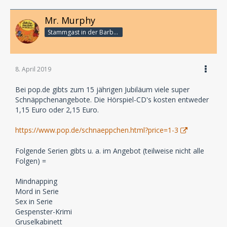
Die Feriendetektive – Insel der Strandpiraten
Gregs Tagebuch 7 – Dumm gelaufen!
Mr. Murphy
Gregs Tagebuch 8 – Echt übel!
Stammgast in der Barbarabar
Hörbe mit dem großen Hut
Karlsson vom Dach
Lotta zieht um
Mia and me® – Der kleine Drache Baby Blue
8. April 2019
Mia and me® – Der versteckte Schatz
Nils Holgersson u.a. Geschichten
Bei pop.de gibts zum 15 jährigen Jubiläum viele super
Die Olchis auf Klassenfahrt
Schnäppchenangebote. Die Hörspiel-CD's kosten entweder
Die Olchis im Zoo
1,15 Euro oder 2,15 Euro.
Petronella Apfelmus – Zauberschlaf und
Knallfroschchaos
https://www.pop.de/schnaeppchen.html?price=1-3
Die schönsten Schlaflieder
Sternenfohlen – Bezaubernde Gefährten
Folgende Serien gibts u. a. im Angebot (teilweise nicht alle
Sternenfohlen – Wolke in Not
Folgen) =
Tilda Apfelkern – Die Freunde vom Heckenrosenweg
Wie kleine Kinder schlafen gehen
Mindnapping
Pettersson und Findus – Wie Findus zu Pettersson kam
Mord in Serie
Zwölfe hat‘s geschlagen
Sex in Serie
Gespenster-Krimi
Gruselkabinett