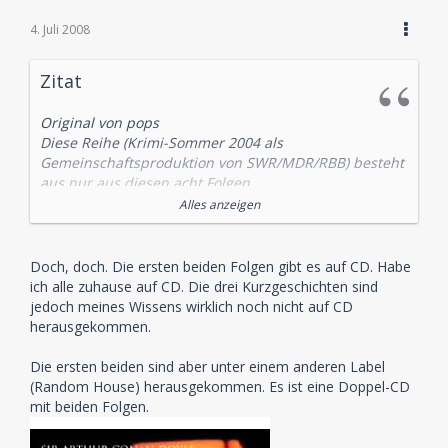
4. Juli 2008
Zitat
Original von pops
Diese Reihe (Krimi-Sommer 2004 als
Gemeinschaftsproduktion von SWR/MDR/RBB) besteht
aus nur aus diesen acht Folgen.
Alles anzeigen
Es gibt aber noch ein paar ältere Holmes-Hörspiele
des SWF mit Renneisen/Fritz
Doch, doch. Die ersten beiden Folgen gibt es auf CD. Habe
1987:
ich alle zuhause auf CD. Die drei Kurzgeschichten sind
Eine Studie in Scharlachrot
jedoch meines Wissens wirklich noch nicht auf CD
herausgekommen.
1991:
Das Zeichen der Vier
Die ersten beiden sind aber unter einem anderen Label
(Random House) herausgekommen. Es ist eine Doppel-CD
1996:
mit beiden Folgen.
Das gesprenkelte Band
Das Rätsel von Boscombe Valley