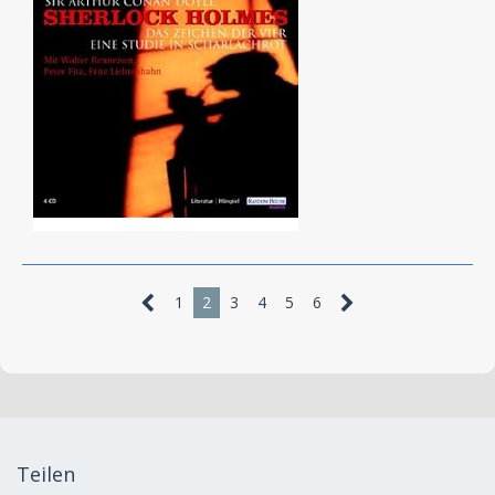
Ein Skandal in Böhmen
MW ist davon aber nix in den Handel geraten.
1
2
3
4
5
6
Teilen