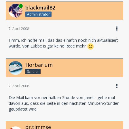
Community Europa/ Sony BMG)
Online
blackmail82
u. A. über die Fan-Szene sprechen.
Administrator
Neben Canora, LAUSCH und Maritim (um nur einige
wenige zu nennen) hat sich
7. April 2008
auch EUROPA für die HÖRSPIEL 2008 angekündigt.
Eine vollständige Liste der
Hmm, ich hoffe mal, das das einafch noch nich aktuallisiert
ausstellenden Verlage gibt es auf
wurde. Von Lübbe is gar keine Rede mehr
www.diehoerspiel.de
Hörbarium
Schüler
7. April 2008
Die Mail kam vor ner halben Stunde von Janet - gehe mal
davon aus, dass die Seite in den nächsten Minuten/Stunden
geupdatet wird.
dr.timmse