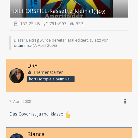
DIEHÖRSPIEL-Kassette_klein (1).jpg
152,25 kB
791×993
557
Dieser Beitrag wurde bereits 1 Mal editiert, zuletzt von
dr.timmse
(
7. April 2008
)
DRY
Themenstarter
hört Hörspiele beim Rasenmähen
7. April 2008
Das Cover ist ja mal klasse
Bianca