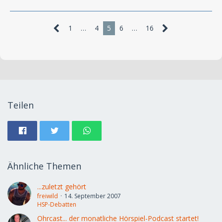
1
…
4
5
6
…
16
Teilen
Ähnliche Themen
...zuletzt gehört
freiwild
14. September 2007
HSP-Debatten
Ohrcast... der monatliche Hörspiel-Podcast startet!