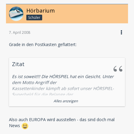
Hörbarium
Schüler
7. April 2008
Grade in den Postkasten geflattert:
Zitat
Es ist soweit!!! Die HÖRSPIEL hat ein Gesicht. Unter
dem Motto Angriff der
Kassettenkinder kämpft ab sofort unser HÖRSPIEL-
Superheld für die Belange der
Hörbespielten! Was dem Mann in den blauen
Alles anzeigen
Strumpfhosen allerdings noch fehlt ist
ein Name – Ideen und Vorschläge einfach an
info@diehoerspiel.de
Also auch EUROPA wird ausstellen - das sind doch mal
News
Der Hörspielkult aus den 80ern hat seinen Weg ins