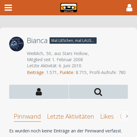
Bianca
Mal LIESchen, mal LAUSCHi - aber immer Linux
Weiblich
50
aus Stars Hollow
Mitglied seit 1. Februar 2008
Letzte Aktivität:
6. Juni 2010
Beiträge
1.571
Punkte
8.715
Profil-Aufrufe
780
Pinnwand
Letzte Aktivitäten
Likes
Über 
Es wurden noch keine Einträge an der Pinnwand verfasst.