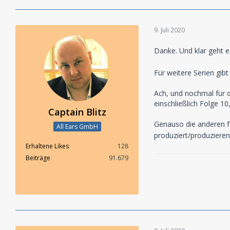
9. Juli 2020
Danke. Und klar geht e
Für weitere Serien gib
Ach, und nochmal für 
einschließlich Folge 1
Captain Blitz
Genauso die anderen fo
All Ears GmbH
produziert/produzieren
Erhaltene Likes
128
Beiträge
91.679