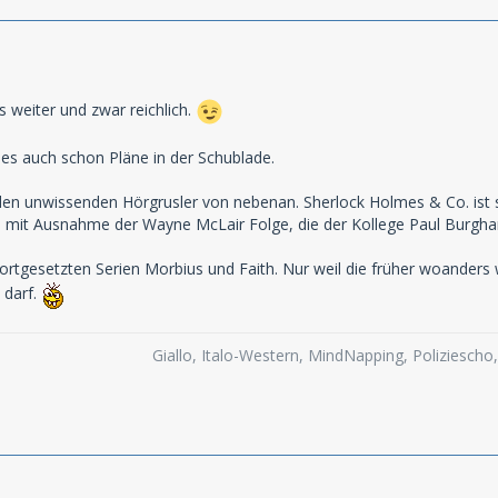
s weiter und zwar reichlich.
t es auch schon Pläne in der Schublade.
den unwissenden Hörgrusler von nebenan. Sherlock Holmes & Co. ist s
0, mit Ausnahme der Wayne McLair Folge, die der Kollege Paul Burghar
rtgesetzten Serien Morbius und Faith. Nur weil die früher woanders w
 darf.
Giallo, Italo-Western, MindNapping, Poliziesch