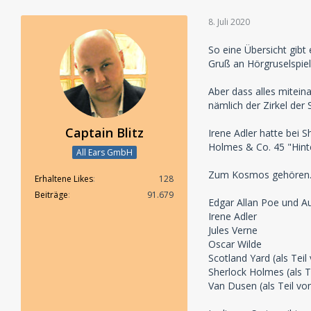
8. Juli 2020
So eine Übersicht gib
Gruß an Hörgruselspiel
Aber dass alles mitein
nämlich der Zirkel der 
Captain Blitz
Irene Adler hatte bei 
Holmes & Co. 45 "Hinte
All Ears GmbH
Zum Kosmos gehören
Erhaltene Likes
128
Beiträge
91.679
Edgar Allan Poe und A
Irene Adler
Jules Verne
Oscar Wilde
Scotland Yard (als Tei
Sherlock Holmes (als T
Van Dusen (als Teil vo