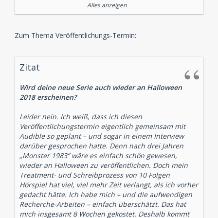
David Turba, Maxi Häcke, Johannes Berenz, Erich
Alles anzeigen
Räuker, Uve Teschner, Anke Reitzenstein, Thomas
Schmuckert, Matti Klemm, Detlef Bierstedt, Loretta
Stern, Karlina Klemm, Christoph Banken, Sylta Fee
Zum Thema Veröffentlichungs-Termin:
Wegmann, uva. Noch geheim (wird nach und nach
bekannt gegeben)
Zitat
Produktion:
sound of snow, Berlin
Produzent, SFX & Schnitt:
Tommi Schneefuß
Wird deine neue Serie auch wieder an Halloween
2018 erscheinen?
Mastering
Henrik Cordes
Leider nein. Ich weiß, dass ich diesen
Veröffentlichungstermin eigentlich gemeinsam mit
Score / Musikkomposition
Audible so geplant – und sogar in einem Interview
Ynie Ray, Produzent: Trevor U. Hurst
darüber gesprochen hatte. Denn nach drei Jahren
„Monster 1983“ wäre es einfach schön gewesen,
Geräuschemacher:
wieder an Halloween zu veröffentlichen. Doch mein
Jörg Klinkenberg
Treatment- und Schreibprozess von 10 Folgen
Hörspiel hat viel, viel mehr Zeit verlangt, als ich vorher
Auftraggeber:
Audible Originals
gedacht hätte. Ich habe mich – und die aufwendigen
Content Manager:
Steffen Wilhelm
Recherche-Arbeiten – einfach überschätzt. Das hat
Production Manager:
Silke Fürderer
mich insgesamt 8 Wochen gekostet. Deshalb kommt