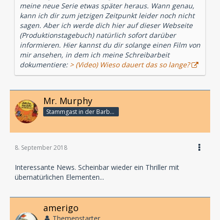
PR-Betreung:
Silvia Jonas und Hendrik Gerstung
meine neue Serie etwas später heraus. Wann genau,
Social Media Manager:
Blanka Ringel
kann ich dir zum jetzigen Zeitpunkt leider noch nicht
sagen. Aber ich werde dich hier auf dieser Webseite
Serienschöpfer, Buch und Regie
(Produktionstagebuch) natürlich sofort darüber
Ivar Leon Menger
informieren. Hier kannst du dir solange einen Film von
mir ansehen, in dem ich meine Schreibarbeit
Ivar Leon Menger dankt von Herzen für die großartige,
dokumentiere:
> (Video) Wieso dauert das so lange?
mentale Unterstützung, sowie für eure unglaubliche
Recherche-Hilfe. Danke für eure Zeit und die vielen
Tipps: John Beckmann, Steffen Wilhelm, Tommi
Schneefuß, Uwe Urbas, Nico Zingelmann, Michael
Mr. Murphy
Polle, Dr. Daniel Gütlich, KOK Christian Spieß, Karsten
Stammgast in der Barbarabar
Schäfer, Thomas Plum, Frank Boldewin, Andi
Hageberger und Ulrich Ambach für die hilfreichen
Heidelberg-Insidertipps, sowie meiner lieben Ehefrau
Nadine und meiner Tochter Ava, die mich während
8. September 2018
des monatelangen Schreibwahns moralisch
unterstützt und so viel Verständnis für einen
Interessante News. Scheinbar wieder ein Thriller mit
verrückten, nicht immer so gut gelaunten Autor
übernatürlichen Elementen...
aufgebracht haben. Ich liebe euch! ❤️
amerigo
Themenstarter