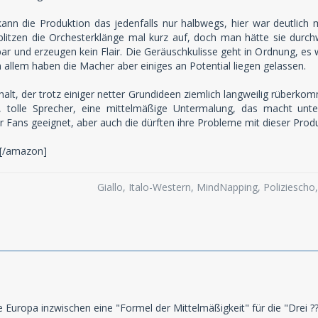
ann die Produktion das jedenfalls nur halbwegs, hier war deutlich 
blitzen die Orchesterklänge mal kurz auf, doch man hätte sie durc
bar und erzeugen kein Flair. Die Geräuschkulisse geht in Ordnung, e
n allem haben die Macher aber einiges an Potential liegen gelassen.
halt, der trotz einiger netter Grundideen ziemlich langweilig rüberk
 tolle Sprecher, eine mittelmäßige Untermalung, das macht unterm
r Fans geeignet, aber auch die dürften ihre Probleme mit dieser Prod
[/amazon]
Giallo, Italo-Western, MindNapping, Poliziesch
be Europa inzwischen eine "Formel der Mittelmäßigkeit" für die "Drei ?