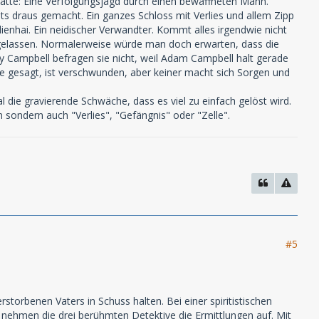
hätte: Eine Verfolgungsjagd durch einen bewaffneten Mann.
ts draus gemacht. Ein ganzes Schloss mit Verlies und allem Zipp
lienhai. Ein neidischer Verwandter. Kommt alles irgendwie nicht
gelassen. Normalerweise würde man doch erwarten, dass die
ry Campbell befragen sie nicht, weil Adam Campbell halt gerade
wie gesagt, ist verschwunden, aber keiner macht sich Sorgen und
l die gravierende Schwäche, dass es viel zu einfach gelöst wird.
 sondern auch "Verlies", "Gefängnis" oder "Zelle".
#5
orbenen Vaters in Schuss halten. Bei einer spiritistischen
 nehmen die drei berühmten Detektive die Ermittlungen auf. Mit