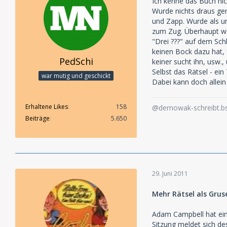
Ich kenne das Buch nic
Wurde nichts draus gem
und Zapp. Wurde als un
zum Zug. Überhaupt we
"Drei ???" auf dem Sch
keinen Bock dazu hat, 
PedSchi
keiner sucht ihn, usw.,
Selbst das Rätsel - ei
war mutig und geschickt
Dabei kann doch allein
Erhaltene Likes
158
@dernowak-schreibt.bs
Beiträge
5.650
29. Juni 2011
Mehr Rätsel als Grus
Adam Campbell hat ein 
Sitzung meldet sich de