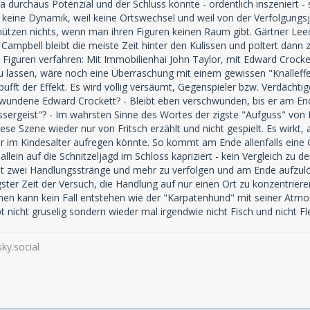
a durchaus Potenzial und der Schluss könnte - ordentlich inszeniert -
bt keine Dynamik, weil keine Ortswechsel und weil von der Verfolgungsj
nützen nichts, wenn man ihren Figuren keinen Raum gibt. Gärtner Leech 
Campbell bleibt die meiste Zeit hinter den Kulissen und poltert dan
n Figuren verfahren: Mit Immobilienhai John Taylor, mit Edward Crocke
u lassen, wäre noch eine Überraschung mit einem gewissen "Knalleffe
pufft der Effekt. Es wird völlig versäumt, Gegenspieler bzw. Verdächt
undene Edward Crockett? - Bleibt eben verschwunden, bis er am Ende
sergeist"? - Im wahrsten Sinne des Wortes der zigste "Aufguss" von 
ese Szene wieder nur von Fritsch erzählt und nicht gespielt. Es wirkt
r im Kindesalter aufregen könnte. So kommt am Ende allenfalls eine G
d allein auf die Schnitzeljagd im Schloss kapriziert - kein Vergleich zu 
eit zwei Handlungsstränge und mehr zu verfolgen und am Ende aufzul
gster Zeit der Versuch, die Handlung auf nur einen Ort zu konzentrier
nen kann kein Fall entstehen wie der "Karpatenhund" mit seiner Atmo
t nicht gruselig sondern wieder mal irgendwie nicht Fisch und nicht Fl
ky.social