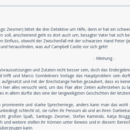
o Ziesmer) bittet die drei Detektive um Hilfe, denn er hat ein schwe
n soll, anscheinend geht es dort auch um, besagter Vater hat sich bei
en Einfluss, obwohl der Zwischenfall mit der schwarzen Hand Peter (
n und herausfinden, was auf Campbell Castle vor sich geht!
- Meinung -
 Voraussetzungen und Zutaten nicht besser sein, doch das Endergebnis 
d trifft und Marco Sonnleitners Vorlage das Hauptproblem sein dürf
t aufgesetzt und mit der Brechstange herbei gezaubert, dass es keine
 hier alles versucht wird, um das Flair alter Zeiten auferstehen zu 
les in allem dürfte dies eine der langweiligsten Geschichten der letzten
h prominente und starke Sprecherriege, anders kann man das wohl 
nbedingt schlecht ist, sie rufen ihr Pensum ab und an ihren Darbietun
ht großen Spaß, Santiago Ziesmer, Stefan Kaminski, Katja Brügg
 und weitere stellen ihr Können unter Beweis und in diesem Bereich 
s überzeugen kann.