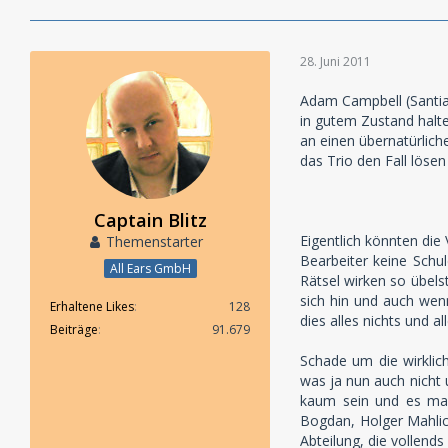
28. Juni 2011
Adam Campbell (Santiag
in gutem Zustand halte
an einen übernatürlich
das Trio den Fall löse
Captain Blitz
Eigentlich könnten die
Themenstarter
Bearbeiter keine Schul
All Ears GmbH
Rätsel wirken so übels
sich hin und auch wenn
Erhaltene Likes
128
dies alles nichts und al
Beiträge
91.679
Schade um die wirklic
was ja nun auch nicht u
kaum sein und es mac
Bogdan, Holger Mahlich
Abteilung, die vollend