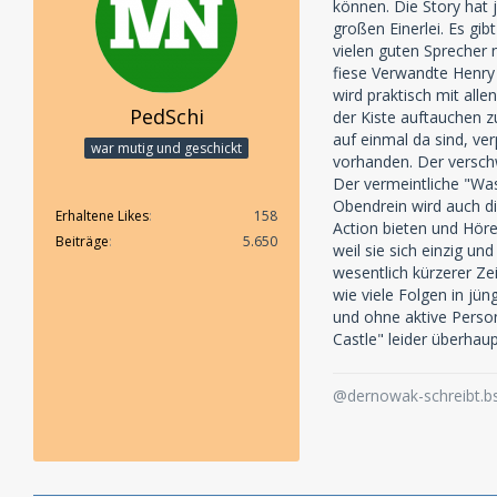
können. Die Story hat j
großen Einerlei. Es gi
vielen guten Sprecher 
fiese Verwandte Henry 
wird praktisch mit alle
PedSchi
der Kiste auftauchen z
auf einmal da sind, ver
war mutig und geschickt
vorhanden. Der verschw
Der vermeintliche "Was
Obendrein wird auch di
Erhaltene Likes
158
Action bieten und Höre
Beiträge
5.650
weil sie sich einzig un
wesentlich kürzerer Z
wie viele Folgen in jün
und ohne aktive Perso
Castle" leider überhaup
@dernowak-schreibt.bs