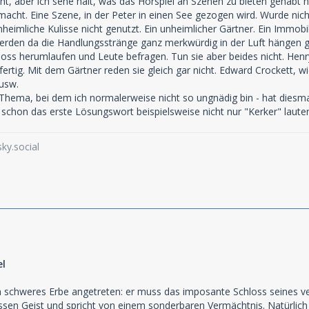
ht, aber ich sehe halt, was das Hörspiel an Szenen zu bieten gehabt 
acht. Eine Szene, in der Peter in einen See gezogen wird. Wurde nich
heimliche Kulisse nicht genutzt. Ein unheimlicher Gärtner. Ein Immobi
rden da die Handlungsstränge ganz merkwürdig in der Luft hängen 
loss herumlaufen und Leute befragen. Tun sie aber beides nicht. Hen
fertig. Mit dem Gärtner reden sie gleich gar nicht. Edward Crockett, 
 usw.
n Thema, bei dem ich normalerweise nicht so ungnädig bin - hat diesma
 schon das erste Lösungswort beispielsweise nicht nur "Kerker" lauten
ky.social
el
schweres Erbe angetreten: er muss das imposante Schloss seines verst
ssen Geist und spricht von einem sonderbaren Vermächtnis. Natürlich