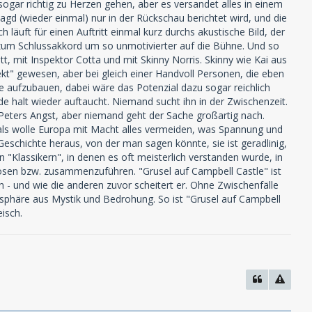
 sogar richtig zu Herzen gehen, aber es versandet alles in einem
agd (wieder einmal) nur in der Rückschau berichtet wird, und die
läuft für einen Auftritt einmal kurz durchs akustische Bild, der
n zum Schlussakkord um so unmotivierter auf die Bühne. Und so
tt, mit Inspektor Cotta und mit Skinny Norris. Skinny wie Kai aus
kt" gewesen, aber bei gleich einer Handvoll Personen, die eben
ige aufzubauen, dabei wäre das Potenzial dazu sogar reichlich
 halt wieder auftaucht. Niemand sucht ihn in der Zwischenzeit.
Peters Angst, aber niemand geht der Sache großartig nach.
, als wolle Europa mit Macht alles vermeiden, was Spannung und
eschichte heraus, von der man sagen könnte, sie ist geradlinig,
den "Klassikern", in denen es oft meisterlich verstanden wurde, in
ösen bzw. zusammenzuführen. "Grusel auf Campbell Castle" ist
en - und wie die anderen zuvor scheitert er. Ohne Zwischenfälle
sphäre aus Mystik und Bedrohung. So ist "Grusel auf Campbell
eisch.