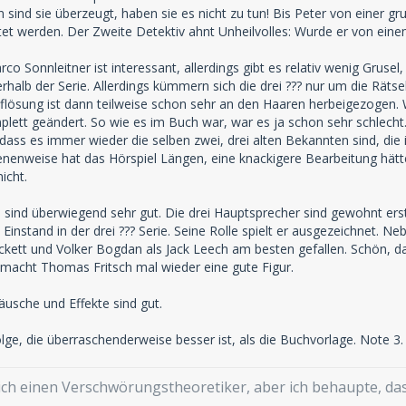
sind sie überzeugt, haben sie es nicht zu tun! Bis Peter von einer gr
et werden. Der Zweite Detektiv ahnt Unheilvolles: Wurde er von eine
co Sonnleitner ist interessant, allerdings gibt es relativ wenig Gruse
erhalb der Serie. Allerdings kümmern sich die drei ??? nur um die Räts
Auflösung ist dann teilweise schon sehr an den Haaren herbeigezogen
lett geändert. So wie es im Buch war, war es ja schon sehr schlecht
e, dass es immer wieder die selben zwei, drei alten Bekannten sind,
enenweise hat das Hörspiel Längen, eine knackigere Bearbeitung hät
nicht.
 sind überwiegend sehr gut. Die drei Hauptsprecher sind gewohnt erstkl
instand in der drei ??? Serie. Seine Rolle spielt er ausgezeichnet. 
kett und Volker Bogdan als Jack Leech am besten gefallen. Schön, d
 macht Thomas Fritsch mal wieder eine gute Figur.
usche und Effekte sind gut.
ge, die überraschenderweise besser ist, als die Buchvorlage. Note 3.
mich einen Verschwörungstheoretiker, aber ich behaupte, d