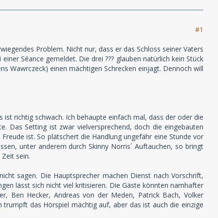
#1
rwiegendes Problem. Nicht nur, dass er das Schloss seiner Vaters
 einer Séance gemeldet. Die drei ??? glauben natürlich kein Stück
Jens Wawrczeck) einen mächtigen Schrecken einjagt. Dennoch will
ist richtig schwach. Ich behaupte einfach mal, dass der oder die
te. Das Setting ist zwar vielversprechend, doch die eingebauten
 Freude ist. So plätschert die Handlung ungefähr eine Stunde vor
lassen, unter anderem durch Skinny Norris´ Auftauchen, so bringt
 Zeit sein.
nicht sagen. Die Hauptsprecher machen Dienst nach Vorschrift,
gen lässt sich nicht viel kritisieren. Die Gäste könnten namhafter
er, Ben Hecker, Andreas von der Meden, Patrick Bach, Volker
trumpft das Hörspiel mächtig auf, aber das ist auch die einzige