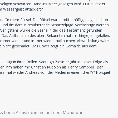
useligen schwarzen Hand ins Meer gezogen wird. Erst in letzter
m Wassergeist attackiert?
l, dafür mehr Rätsel. Die Rätsel waren mittelmäßig, es gab schon
el und die daraus resultierende Schnitzeljagd. Verdächtige werden
. Wenigstens wurde die Szene in der das Testament gefunden
. Das Auftauchen des alten Bekannten hat mir hingegen gefallen.
 die immer wieder und immer wieder auftauchen. Abwechslung wäre
te nicht geschadet. Das Cover zeigt ein Gemälde aus dem
assig in ihren Rollen. Santiago Ziesmer gibt in dieser Folge als
Neben ihm haben mir Christian Rudolph als Henry Campbell, Ben
ass mal wieder Andreas von der Meden in einem drei ??? Hörspiel
ass Louis Armstrong nie auf dem Mond war!