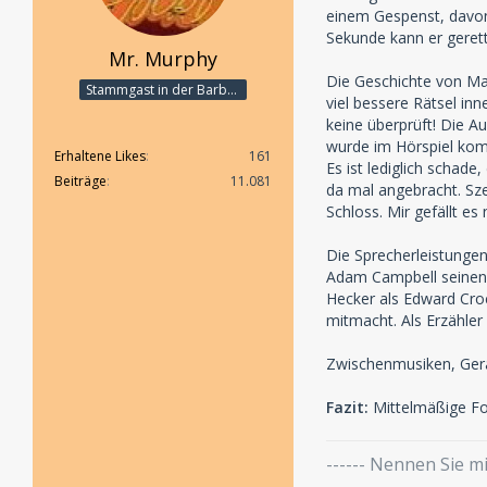
einem Gespenst, davon 
Sekunde kann er gerett
Mr. Murphy
Die Geschichte von Mar
Stammgast in der Barbarabar
viel bessere Rätsel inn
keine überprüft! Die 
wurde im Hörspiel komp
Erhaltene Likes
161
Es ist lediglich schad
Beiträge
11.081
da mal angebracht. Sz
Schloss. Mir gefällt es 
Die Sprecherleistungen
Adam Campbell seinen E
Hecker als Edward Croc
mitmacht. Als Erzähler
Zwischenmusiken, Gerä
Fazit:
Mittelmäßige Fol
------ Nennen Sie 