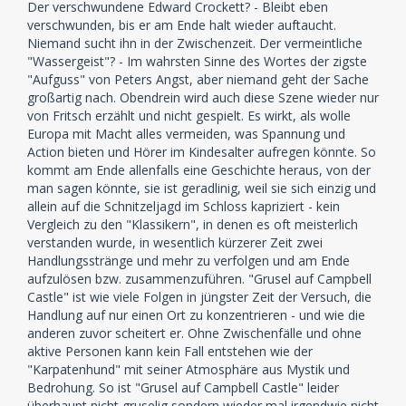
Der verschwundene Edward Crockett? - Bleibt eben
verschwunden, bis er am Ende halt wieder auftaucht.
Niemand sucht ihn in der Zwischenzeit. Der vermeintliche
"Wassergeist"? - Im wahrsten Sinne des Wortes der zigste
"Aufguss" von Peters Angst, aber niemand geht der Sache
großartig nach. Obendrein wird auch diese Szene wieder nur
von Fritsch erzählt und nicht gespielt. Es wirkt, als wolle
Europa mit Macht alles vermeiden, was Spannung und
Action bieten und Hörer im Kindesalter aufregen könnte. So
kommt am Ende allenfalls eine Geschichte heraus, von der
man sagen könnte, sie ist geradlinig, weil sie sich einzig und
allein auf die Schnitzeljagd im Schloss kapriziert - kein
Vergleich zu den "Klassikern", in denen es oft meisterlich
verstanden wurde, in wesentlich kürzerer Zeit zwei
Handlungsstränge und mehr zu verfolgen und am Ende
aufzulösen bzw. zusammenzuführen. "Grusel auf Campbell
Castle" ist wie viele Folgen in jüngster Zeit der Versuch, die
Handlung auf nur einen Ort zu konzentrieren - und wie die
anderen zuvor scheitert er. Ohne Zwischenfälle und ohne
aktive Personen kann kein Fall entstehen wie der
"Karpatenhund" mit seiner Atmosphäre aus Mystik und
Bedrohung. So ist "Grusel auf Campbell Castle" leider
überhaupt nicht gruselig sondern wieder mal irgendwie nicht