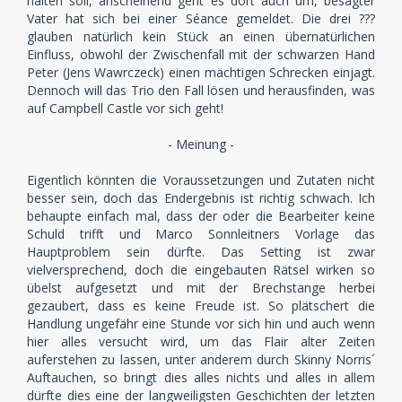
halten soll, anscheinend geht es dort auch um, besagter
Vater hat sich bei einer Séance gemeldet. Die drei ???
glauben natürlich kein Stück an einen übernatürlichen
Einfluss, obwohl der Zwischenfall mit der schwarzen Hand
Peter (Jens Wawrczeck) einen mächtigen Schrecken einjagt.
Dennoch will das Trio den Fall lösen und herausfinden, was
auf Campbell Castle vor sich geht!
- Meinung -
Eigentlich könnten die Voraussetzungen und Zutaten nicht
besser sein, doch das Endergebnis ist richtig schwach. Ich
behaupte einfach mal, dass der oder die Bearbeiter keine
Schuld trifft und Marco Sonnleitners Vorlage das
Hauptproblem sein dürfte. Das Setting ist zwar
vielversprechend, doch die eingebauten Rätsel wirken so
übelst aufgesetzt und mit der Brechstange herbei
gezaubert, dass es keine Freude ist. So plätschert die
Handlung ungefähr eine Stunde vor sich hin und auch wenn
hier alles versucht wird, um das Flair alter Zeiten
auferstehen zu lassen, unter anderem durch Skinny Norris´
Auftauchen, so bringt dies alles nichts und alles in allem
dürfte dies eine der langweiligsten Geschichten der letzten