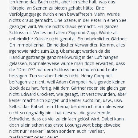
Ich kenne das Buch nicht, aber ich sehe halt, was das
Hörspiel an Szenen zu bieten gehabt hätte: Eine
Verfolgungsjagd durch einen bewaffneten Mann. Wurde
nichts draus gemacht. Eine Szene, in der Peter in einen See
gezogen wird. Wurde nichts draus gemacht. Ein ganzes
Schloss mit Verlies und allem Zipp und Zapp. Wurde als
unheimliche Kulisse nicht genutzt. Ein unheimlicher Gärtner.
Ein Immobilienhai. Ein neidischer Verwandter. Kommt alles
irgendwie nicht zum Zug. Überhaupt werden da die
Handlungsstränge ganz merkwürdig in der Luft hängen
gelassen. Normalerweise würde man doch erwarten, dass
die "Drei ???" auf dem Schloss herumlaufen und Leute
befragen. Tun sie aber beides nicht. Henry Campbell
befragen sie nicht, weil Adam Campbell halt gerade keinen
Bock dazu hat, fertig. Mit dem Gärtner reden sie gleich gar
nicht. Edward Crockett, wie gesagt, ist verschwunden, aber
keiner macht sich Sorgen und keiner sucht ihn, usw., usw.
Selbst das Rätsel - ein Thema, bei dem ich normalerweise
nicht so ungnädig bin - hat diesmal die gravierende
Schwäche, dass es viel zu einfach gelöst wird. Dabei kann
doch allein schon das erste Lösungswort beispielsweise
nicht nur "Kerker" lauten sondern auch "Verlies",
"Gefängnis" oder "Zelle".