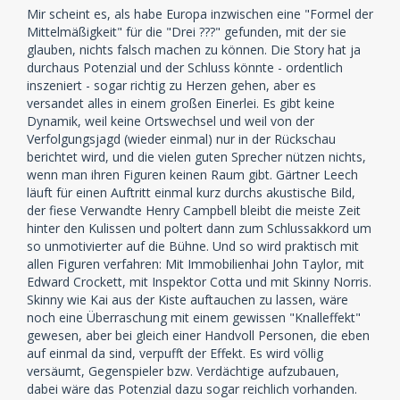
Mir scheint es, als habe Europa inzwischen eine "Formel der
Mittelmäßigkeit" für die "Drei ???" gefunden, mit der sie
glauben, nichts falsch machen zu können. Die Story hat ja
durchaus Potenzial und der Schluss könnte - ordentlich
inszeniert - sogar richtig zu Herzen gehen, aber es
versandet alles in einem großen Einerlei. Es gibt keine
Dynamik, weil keine Ortswechsel und weil von der
Verfolgungsjagd (wieder einmal) nur in der Rückschau
berichtet wird, und die vielen guten Sprecher nützen nichts,
wenn man ihren Figuren keinen Raum gibt. Gärtner Leech
läuft für einen Auftritt einmal kurz durchs akustische Bild,
der fiese Verwandte Henry Campbell bleibt die meiste Zeit
hinter den Kulissen und poltert dann zum Schlussakkord um
so unmotivierter auf die Bühne. Und so wird praktisch mit
allen Figuren verfahren: Mit Immobilienhai John Taylor, mit
Edward Crockett, mit Inspektor Cotta und mit Skinny Norris.
Skinny wie Kai aus der Kiste auftauchen zu lassen, wäre
noch eine Überraschung mit einem gewissen "Knalleffekt"
gewesen, aber bei gleich einer Handvoll Personen, die eben
auf einmal da sind, verpufft der Effekt. Es wird völlig
versäumt, Gegenspieler bzw. Verdächtige aufzubauen,
dabei wäre das Potenzial dazu sogar reichlich vorhanden.