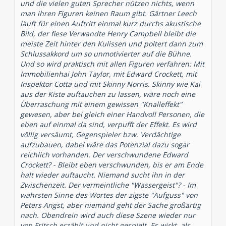
und die vielen guten Sprecher nützen nichts, wenn
man ihren Figuren keinen Raum gibt. Gärtner Leech
läuft für einen Auftritt einmal kurz durchs akustische
Bild, der fiese Verwandte Henry Campbell bleibt die
meiste Zeit hinter den Kulissen und poltert dann zum
Schlussakkord um so unmotivierter auf die Bühne.
Und so wird praktisch mit allen Figuren verfahren: Mit
Immobilienhai John Taylor, mit Edward Crockett, mit
Inspektor Cotta und mit Skinny Norris. Skinny wie Kai
aus der Kiste auftauchen zu lassen, wäre noch eine
Überraschung mit einem gewissen "Knalleffekt"
gewesen, aber bei gleich einer Handvoll Personen, die
eben auf einmal da sind, verpufft der Effekt. Es wird
völlig versäumt, Gegenspieler bzw. Verdächtige
aufzubauen, dabei wäre das Potenzial dazu sogar
reichlich vorhanden. Der verschwundene Edward
Crockett? - Bleibt eben verschwunden, bis er am Ende
halt wieder auftaucht. Niemand sucht ihn in der
Zwischenzeit. Der vermeintliche "Wassergeist"? - Im
wahrsten Sinne des Wortes der zigste "Aufguss" von
Peters Angst, aber niemand geht der Sache großartig
nach. Obendrein wird auch diese Szene wieder nur
von Fritsch erzählt und nicht gespielt. Es wirkt, als