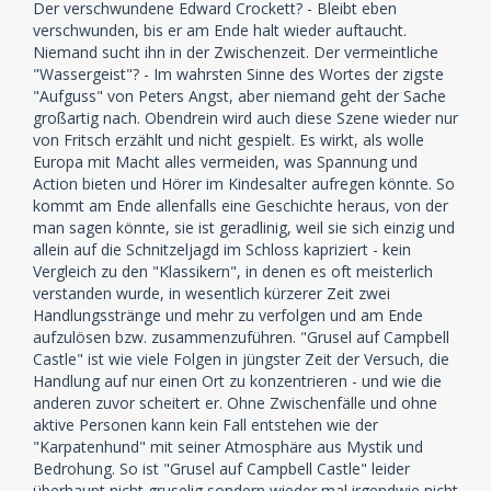
Der verschwundene Edward Crockett? - Bleibt eben
verschwunden, bis er am Ende halt wieder auftaucht.
Niemand sucht ihn in der Zwischenzeit. Der vermeintliche
"Wassergeist"? - Im wahrsten Sinne des Wortes der zigste
"Aufguss" von Peters Angst, aber niemand geht der Sache
großartig nach. Obendrein wird auch diese Szene wieder nur
von Fritsch erzählt und nicht gespielt. Es wirkt, als wolle
Europa mit Macht alles vermeiden, was Spannung und
Action bieten und Hörer im Kindesalter aufregen könnte. So
kommt am Ende allenfalls eine Geschichte heraus, von der
man sagen könnte, sie ist geradlinig, weil sie sich einzig und
allein auf die Schnitzeljagd im Schloss kapriziert - kein
Vergleich zu den "Klassikern", in denen es oft meisterlich
verstanden wurde, in wesentlich kürzerer Zeit zwei
Handlungsstränge und mehr zu verfolgen und am Ende
aufzulösen bzw. zusammenzuführen. "Grusel auf Campbell
Castle" ist wie viele Folgen in jüngster Zeit der Versuch, die
Handlung auf nur einen Ort zu konzentrieren - und wie die
anderen zuvor scheitert er. Ohne Zwischenfälle und ohne
aktive Personen kann kein Fall entstehen wie der
"Karpatenhund" mit seiner Atmosphäre aus Mystik und
Bedrohung. So ist "Grusel auf Campbell Castle" leider
überhaupt nicht gruselig sondern wieder mal irgendwie nicht