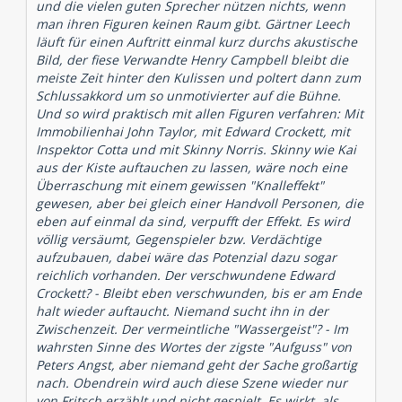
und die vielen guten Sprecher nützen nichts, wenn
man ihren Figuren keinen Raum gibt. Gärtner Leech
läuft für einen Auftritt einmal kurz durchs akustische
Bild, der fiese Verwandte Henry Campbell bleibt die
meiste Zeit hinter den Kulissen und poltert dann zum
Schlussakkord um so unmotivierter auf die Bühne.
Und so wird praktisch mit allen Figuren verfahren: Mit
Immobilienhai John Taylor, mit Edward Crockett, mit
Inspektor Cotta und mit Skinny Norris. Skinny wie Kai
aus der Kiste auftauchen zu lassen, wäre noch eine
Überraschung mit einem gewissen "Knalleffekt"
gewesen, aber bei gleich einer Handvoll Personen, die
eben auf einmal da sind, verpufft der Effekt. Es wird
völlig versäumt, Gegenspieler bzw. Verdächtige
aufzubauen, dabei wäre das Potenzial dazu sogar
reichlich vorhanden. Der verschwundene Edward
Crockett? - Bleibt eben verschwunden, bis er am Ende
halt wieder auftaucht. Niemand sucht ihn in der
Zwischenzeit. Der vermeintliche "Wassergeist"? - Im
wahrsten Sinne des Wortes der zigste "Aufguss" von
Peters Angst, aber niemand geht der Sache großartig
nach. Obendrein wird auch diese Szene wieder nur
von Fritsch erzählt und nicht gespielt. Es wirkt, als