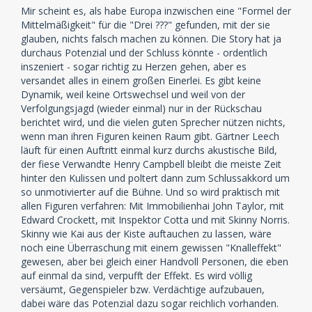
Mir scheint es, als habe Europa inzwischen eine "Formel der
Mittelmäßigkeit" für die "Drei ???" gefunden, mit der sie
glauben, nichts falsch machen zu können. Die Story hat ja
durchaus Potenzial und der Schluss könnte - ordentlich
inszeniert - sogar richtig zu Herzen gehen, aber es
versandet alles in einem großen Einerlei. Es gibt keine
Dynamik, weil keine Ortswechsel und weil von der
Verfolgungsjagd (wieder einmal) nur in der Rückschau
berichtet wird, und die vielen guten Sprecher nützen nichts,
wenn man ihren Figuren keinen Raum gibt. Gärtner Leech
läuft für einen Auftritt einmal kurz durchs akustische Bild,
der fiese Verwandte Henry Campbell bleibt die meiste Zeit
hinter den Kulissen und poltert dann zum Schlussakkord um
so unmotivierter auf die Bühne. Und so wird praktisch mit
allen Figuren verfahren: Mit Immobilienhai John Taylor, mit
Edward Crockett, mit Inspektor Cotta und mit Skinny Norris.
Skinny wie Kai aus der Kiste auftauchen zu lassen, wäre
noch eine Überraschung mit einem gewissen "Knalleffekt"
gewesen, aber bei gleich einer Handvoll Personen, die eben
auf einmal da sind, verpufft der Effekt. Es wird völlig
versäumt, Gegenspieler bzw. Verdächtige aufzubauen,
dabei wäre das Potenzial dazu sogar reichlich vorhanden.