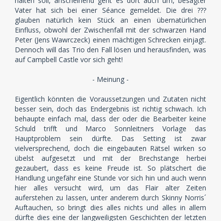
halten soll, anscheinend geht es dort auch um, besagter
Vater hat sich bei einer Séance gemeldet. Die drei ???
glauben natürlich kein Stück an einen übernatürlichen
Einfluss, obwohl der Zwischenfall mit der schwarzen Hand
Peter (Jens Wawrczeck) einen mächtigen Schrecken einjagt.
Dennoch will das Trio den Fall lösen und herausfinden, was
auf Campbell Castle vor sich geht!
- Meinung -
Eigentlich könnten die Voraussetzungen und Zutaten nicht
besser sein, doch das Endergebnis ist richtig schwach. Ich
behaupte einfach mal, dass der oder die Bearbeiter keine
Schuld trifft und Marco Sonnleitners Vorlage das
Hauptproblem sein dürfte. Das Setting ist zwar
vielversprechend, doch die eingebauten Rätsel wirken so
übelst aufgesetzt und mit der Brechstange herbei
gezaubert, dass es keine Freude ist. So plätschert die
Handlung ungefähr eine Stunde vor sich hin und auch wenn
hier alles versucht wird, um das Flair alter Zeiten
auferstehen zu lassen, unter anderem durch Skinny Norris´
Auftauchen, so bringt dies alles nichts und alles in allem
dürfte dies eine der langweiligsten Geschichten der letzten