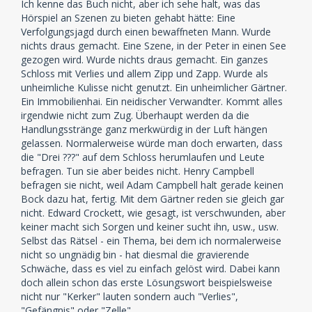
Ich kenne das Buch nicht, aber ich sehe halt, was das
Hörspiel an Szenen zu bieten gehabt hätte: Eine
Verfolgungsjagd durch einen bewaffneten Mann. Wurde
nichts draus gemacht. Eine Szene, in der Peter in einen See
gezogen wird. Wurde nichts draus gemacht. Ein ganzes
Schloss mit Verlies und allem Zipp und Zapp. Wurde als
unheimliche Kulisse nicht genutzt. Ein unheimlicher Gärtner.
Ein Immobilienhai. Ein neidischer Verwandter. Kommt alles
irgendwie nicht zum Zug. Überhaupt werden da die
Handlungsstränge ganz merkwürdig in der Luft hängen
gelassen. Normalerweise würde man doch erwarten, dass
die "Drei ???" auf dem Schloss herumlaufen und Leute
befragen. Tun sie aber beides nicht. Henry Campbell
befragen sie nicht, weil Adam Campbell halt gerade keinen
Bock dazu hat, fertig. Mit dem Gärtner reden sie gleich gar
nicht. Edward Crockett, wie gesagt, ist verschwunden, aber
keiner macht sich Sorgen und keiner sucht ihn, usw., usw.
Selbst das Rätsel - ein Thema, bei dem ich normalerweise
nicht so ungnädig bin - hat diesmal die gravierende
Schwäche, dass es viel zu einfach gelöst wird. Dabei kann
doch allein schon das erste Lösungswort beispielsweise
nicht nur "Kerker" lauten sondern auch "Verlies",
"Gefängnis" oder "Zelle".