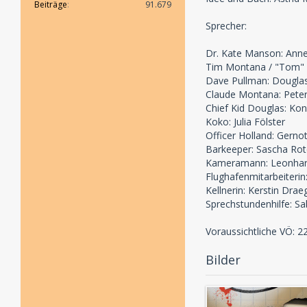
Beiträge
91.679
Sprecher:
Dr. Kate Manson: Anne
Tim Montana / "Tom" 
Dave Pullman: Dougla
Claude Montana: Pete
Chief Kid Douglas: Kon
Koko: Julia Fölster
Officer Holland: Gern
Barkeeper: Sascha Ro
Kameramann: Leonhar
Flughafenmitarbeiterin
Kellnerin: Kerstin Drae
Sprechstundenhilfe: Sa
Voraussichtliche VÖ: 2
Bilder