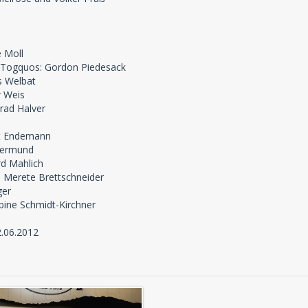
 Moll
Togquos: Gordon Piedesack
s Welbat
r Weis
rad Halver
ot Endemann
termund
d Mahlich
: Merete Brettschneider
ger
bine Schmidt-Kirchner
2.06.2012