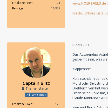
Erhaltene Likes
21
www.HOERSPIEL3.de
Beiträge
16.327
durchsuchbare Liste vo
6. April 2011
Das Autorenduo Astrid
gespannt sein, was sie
Klappentext:
Kurz nachdem der beka
Captain Blitz
Mord oder Selbstmord? 
Drehbuch verfilmt wer
Themenstarter
Erben seine Rolle hat,
All Ears GmbH
Claude Montana? Welche
Erhaltene Likes
128
Idee und Buch: Astrid 