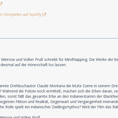
n Hörspielen auf Spotify
 Meirose und Volker Pruß schreibt für MindNapping. Die Werke der b
 diesmal auf die Hörerschaft los lassen.
nnte Drehbuchautor Claude Montana die letzte Szene in seinem Dreh
Während die Polizei noch ermittelt, machen sich die Erben daran, se
den, sonst fällt das gesamte Erbe an den Indianerstamm der Blackfee
 beginnen Fiktion und Realität, Gegenwart und Vergangenheit ineinan
 Rolle spielt ein indianischer Zwillingsmythos? Wird der Film das R
Meirose und Volker Pruß