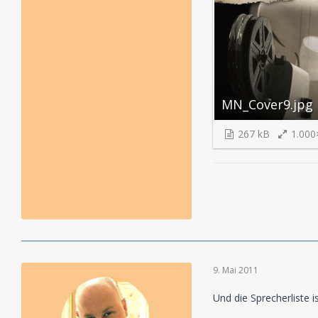
MN_Cover9.jpg
267 kB
1.000
9. Mai 2011
Und die Sprecherliste 