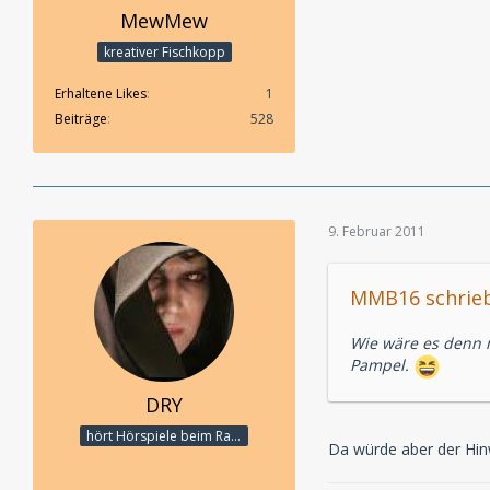
MewMew
kreativer Fischkopp
Erhaltene Likes
1
Beiträge
528
9. Februar 2011
MMB16 schrieb
Wie wäre es denn m
Pampel.
DRY
hört Hörspiele beim Rasenmähen
Da würde aber der Hinw