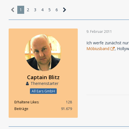
1
2
3
4
5
6
9. Februar 2011
Ich werfe zunächst nur
Möbiusband
, Holly
Captain Blitz
Themenstarter
All Ears GmbH
Erhaltene Likes
128
Beiträge
91.679