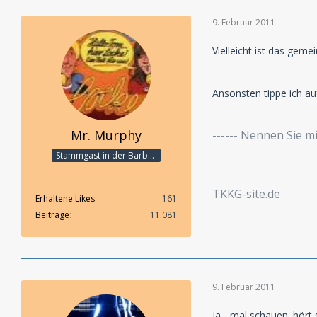
9. Februar 2011
Vielleicht ist das gem
Ansonsten tippe ich auf
Mr. Murphy
------ Nennen Sie 
Stammgast in der Barbarabar
TKKG-site.de
Erhaltene Likes
161
Beiträge
11.081
9. Februar 2011
ja... mal schauen. hört