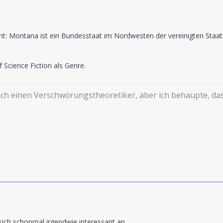
eint: Montana ist ein Bundesstaat im Nordwesten der vereinigten Staa
 Science Fiction als Genre.
mich einen Verschwörungstheoretiker, aber ich behaupte, d
 sich schonmal irgendwie interessant an.