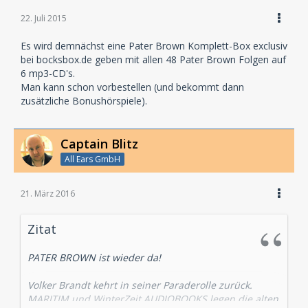
22. Juli 2015
Es wird demnächst eine Pater Brown Komplett-Box exclusiv
bei bocksbox.de geben mit allen 48 Pater Brown Folgen auf
6 mp3-CD's.
Man kann schon vorbestellen (und bekommt dann
zusätzliche Bonushörspiele).
Captain Blitz
All Ears GmbH
21. März 2016
Zitat
PATER BROWN ist wieder da!
Volker Brandt kehrt in seiner Paraderolle zurück.
MARITIM und WinterZeit AUDIOBOOKS legen die alten