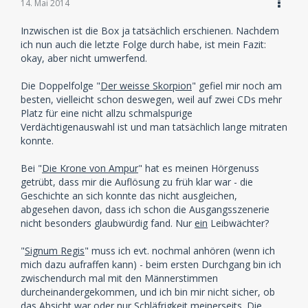
14. Mai 2014
Inzwischen ist die Box ja tatsächlich erschienen. Nachdem
ich nun auch die letzte Folge durch habe, ist mein Fazit:
okay, aber nicht umwerfend.
Die Doppelfolge "
Der weisse Skorpion
" gefiel mir noch am
besten, vielleicht schon deswegen, weil auf zwei CDs mehr
Platz für eine nicht allzu schmalspurige
Verdächtigenauswahl ist und man tatsächlich lange mitraten
konnte.
Bei "
Die Krone von Ampur
" hat es meinen Hörgenuss
getrübt, dass mir die Auflösung zu früh klar war - die
Geschichte an sich konnte das nicht ausgleichen,
abgesehen davon, dass ich schon die Ausgangsszenerie
nicht besonders glaubwürdig fand. Nur
ein
Leibwächter?
"
Signum Regis
" muss ich evt. nochmal anhören (wenn ich
mich dazu aufraffen kann) - beim ersten Durchgang bin ich
zwischendurch mal mit den Männerstimmen
durcheinandergekommen, und ich bin mir nicht sicher, ob
das Absicht war oder nur Schläfrigkeit meinerseits. Die