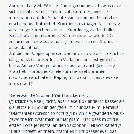
Apropos Lady M.: Wie die Dame genau heisst bzw. wie sie
sich schreibt, ist nicht herauszubekommen, weil die
Information auf der Schachtel wie schon bei der kürzlich
erschienenen Rutherfurt-Box mehr als mager ist. Ich mag
anständige Sprecherlisten mit Zuordnung zu den Rollen
Nicht bloß eine unsortierte Namensliste für alle 6 CDs
zusammen. Ich wüsste auch gern, wer sich die Stories
ausgedacht hat...
Auf diesen Pappklappboxen sind noch so viele freie Flächen
übrig, dass es locker für ein Vielfaches an Text gereicht
hätte. Andere Verlage können das doch auch (die Terry-
Pratchett-Hörbücher/spiele zum Beispiel kommen
inzwischen auch alle in Pappe, und da sind massenweise
Infos drauf.)
Die erwähnte Scotland Yard Box kenne ich
(glücklicherweise?) nicht, aber diese Box finde ich besser als
die letzte PB-Box (in der gefiel mir nur das Mimi-Remake
"Diamantenexpress" so richtig gut). An die geänderte Musik
gewöhne ich zwar mich nur langsam - und dass mich die
ersten Töne jedesmal an den Saxophon-Teil von Raffertys
"Baker Street" erinnern, macht es nicht besser (weil das