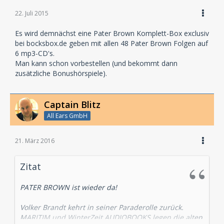
22. Juli 2015
Es wird demnächst eine Pater Brown Komplett-Box exclusiv
bei bocksbox.de geben mit allen 48 Pater Brown Folgen auf
6 mp3-CD's.
Man kann schon vorbestellen (und bekommt dann
zusätzliche Bonushörspiele).
Captain Blitz
All Ears GmbH
21. März 2016
Zitat
PATER BROWN ist wieder da!
Volker Brandt kehrt in seiner Paraderolle zurück.
MARITIM und WinterZeit AUDIOBOOKS legen die alten