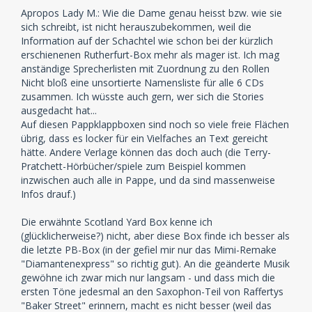
Apropos Lady M.: Wie die Dame genau heisst bzw. wie sie
sich schreibt, ist nicht herauszubekommen, weil die
Information auf der Schachtel wie schon bei der kürzlich
erschienenen Rutherfurt-Box mehr als mager ist. Ich mag
anständige Sprecherlisten mit Zuordnung zu den Rollen
Nicht bloß eine unsortierte Namensliste für alle 6 CDs
zusammen. Ich wüsste auch gern, wer sich die Stories
ausgedacht hat...
Auf diesen Pappklappboxen sind noch so viele freie Flächen
übrig, dass es locker für ein Vielfaches an Text gereicht
hätte. Andere Verlage können das doch auch (die Terry-
Pratchett-Hörbücher/spiele zum Beispiel kommen
inzwischen auch alle in Pappe, und da sind massenweise
Infos drauf.)
Die erwähnte Scotland Yard Box kenne ich
(glücklicherweise?) nicht, aber diese Box finde ich besser als
die letzte PB-Box (in der gefiel mir nur das Mimi-Remake
"Diamantenexpress" so richtig gut). An die geänderte Musik
gewöhne ich zwar mich nur langsam - und dass mich die
ersten Töne jedesmal an den Saxophon-Teil von Raffertys
"Baker Street" erinnern, macht es nicht besser (weil das