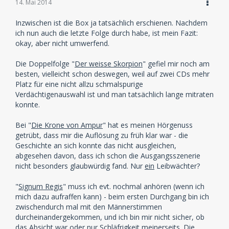
14. Mai 2014
Inzwischen ist die Box ja tatsächlich erschienen. Nachdem
ich nun auch die letzte Folge durch habe, ist mein Fazit:
okay, aber nicht umwerfend.
Die Doppelfolge "
Der weisse Skorpion
" gefiel mir noch am
besten, vielleicht schon deswegen, weil auf zwei CDs mehr
Platz für eine nicht allzu schmalspurige
Verdächtigenauswahl ist und man tatsächlich lange mitraten
konnte.
Bei "
Die Krone von Ampur
" hat es meinen Hörgenuss
getrübt, dass mir die Auflösung zu früh klar war - die
Geschichte an sich konnte das nicht ausgleichen,
abgesehen davon, dass ich schon die Ausgangsszenerie
nicht besonders glaubwürdig fand. Nur
ein
Leibwächter?
"
Signum Regis
" muss ich evt. nochmal anhören (wenn ich
mich dazu aufraffen kann) - beim ersten Durchgang bin ich
zwischendurch mal mit den Männerstimmen
durcheinandergekommen, und ich bin mir nicht sicher, ob
das Absicht war oder nur Schläfrigkeit meinerseits. Die