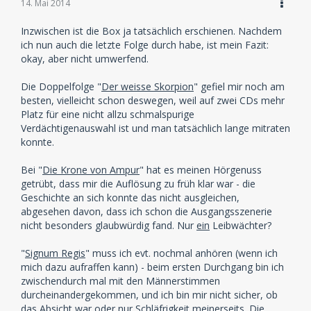
14. Mai 2014
Inzwischen ist die Box ja tatsächlich erschienen. Nachdem
ich nun auch die letzte Folge durch habe, ist mein Fazit:
okay, aber nicht umwerfend.
Die Doppelfolge "
Der weisse Skorpion
" gefiel mir noch am
besten, vielleicht schon deswegen, weil auf zwei CDs mehr
Platz für eine nicht allzu schmalspurige
Verdächtigenauswahl ist und man tatsächlich lange mitraten
konnte.
Bei "
Die Krone von Ampur
" hat es meinen Hörgenuss
getrübt, dass mir die Auflösung zu früh klar war - die
Geschichte an sich konnte das nicht ausgleichen,
abgesehen davon, dass ich schon die Ausgangsszenerie
nicht besonders glaubwürdig fand. Nur
ein
Leibwächter?
"
Signum Regis
" muss ich evt. nochmal anhören (wenn ich
mich dazu aufraffen kann) - beim ersten Durchgang bin ich
zwischendurch mal mit den Männerstimmen
durcheinandergekommen, und ich bin mir nicht sicher, ob
das Absicht war oder nur Schläfrigkeit meinerseits. Die