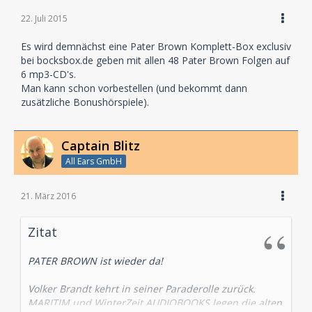
22. Juli 2015
Es wird demnächst eine Pater Brown Komplett-Box exclusiv
bei bocksbox.de geben mit allen 48 Pater Brown Folgen auf
6 mp3-CD's.
Man kann schon vorbestellen (und bekommt dann
zusätzliche Bonushörspiele).
Captain Blitz
All Ears GmbH
21. März 2016
Zitat
PATER BROWN ist wieder da!
Volker Brandt kehrt in seiner Paraderolle zurück.
MARITIM und WinterZeit AUDIOBOOKS legen die alten