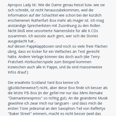
Apropos Lady M.: Wie die Dame genau heisst bzw. wie sie
sich schreibt, ist nicht herauszubekommen, weil die
Information auf der Schachtel wie schon bei der kürzlich
erschienenen Rutherfurt-Box mehr als mager ist. Ich mag
anständige Sprecherlisten mit Zuordnung zu den Rollen
Nicht bloß eine unsortierte Namensliste für alle 6 CDs
zusammen. Ich wüsste auch gern, wer sich die Stories
ausgedacht hat...
Auf diesen Pappklappboxen sind noch so viele freie Flächen
übrig, dass es locker für ein Vielfaches an Text gereicht
hätte. Andere Verlage können das doch auch (die Terry-
Pratchett-Hörbücher/spiele zum Beispiel kommen
inzwischen auch alle in Pappe, und da sind massenweise
Infos drauf.)
Die erwähnte Scotland Yard Box kenne ich
(glücklicherweise?) nicht, aber diese Box finde ich besser als
die letzte PB-Box (in der gefiel mir nur das Mimi-Remake
"Diamantenexpress" so richtig gut). An die geänderte Musik
gewöhne ich zwar mich nur langsam - und dass mich die
ersten Töne jedesmal an den Saxophon-Teil von Raffertys
"Baker Street" erinnern, macht es nicht besser (weil das