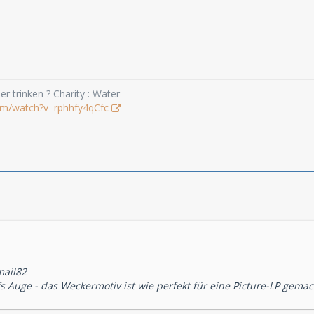
r trinken ? Charity : Water
om/watch?v=rphhfy4qCfc
mail82
fs Auge - das Weckermotiv ist wie perfekt für eine Picture-LP gema