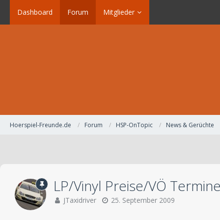
Dashboard
Forum
Mitglieder
Hoerspiel-Freunde.de
Forum
HSP-OnTopic
News & Gerüchte
LP/Vinyl Preise/VÖ Termin
JTaxidriver
25. September 2009