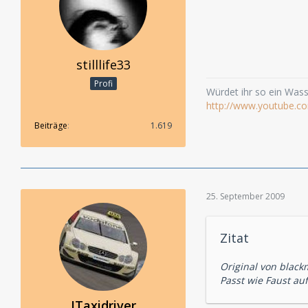
stilllife33
Profi
Würdet ihr so ein Wasse
http://www.youtube.c
Beiträge
1.619
25. September 2009
Zitat
Original von black
Passt wie Faust au
JTaxidriver