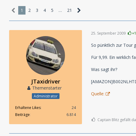
1
2
3
4
5
…
21
25. September 2009
+
So pünktlich zur Tour 
Für 9,99. Ein wirklich fa
Was sagt ihr?
JTaxidriver
[AMAZON]B002NLHT
Themenstarter
Quelle:
Administrator
Erhaltene Likes
24
Beiträge
6.814
Captain Blitz gefällt da