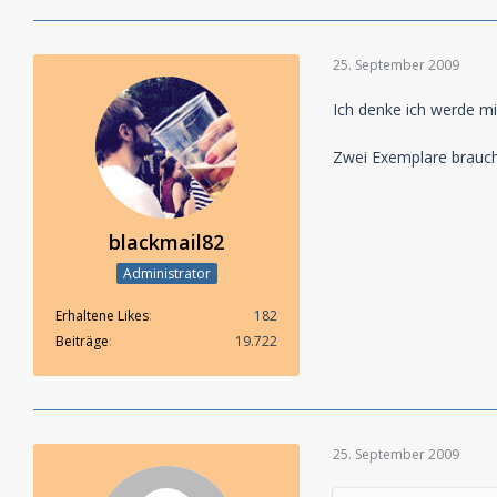
25. September 2009
Ich denke ich werde mir
Zwei Exemplare brauch i
blackmail82
Administrator
Erhaltene Likes
182
Beiträge
19.722
25. September 2009