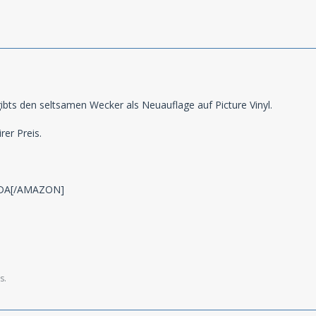
1
gibts den seltsamen Wecker als Neuauflage auf Picture Vinyl.
irer Preis.
DA[/AMAZON]
s.