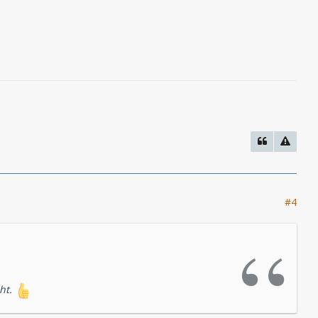
#4
cht.