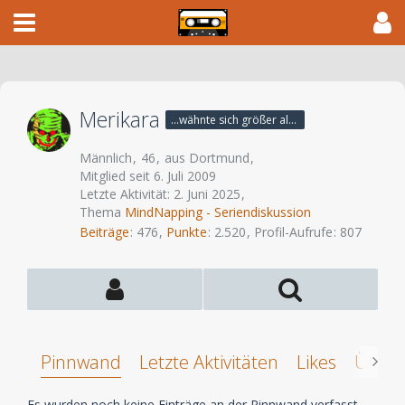
Merikara
...wähnte sich größer als die Götter.
Männlich
46
aus Dortmund
Mitglied seit 6. Juli 2009
Letzte Aktivität:
2. Juni 2025
Thema
MindNapping - Seriendiskussion
Beiträge
476
Punkte
2.520
Profil-Aufrufe
807
Pinnwand
Letzte Aktivitäten
Likes
Über 
Es wurden noch keine Einträge an der Pinnwand verfasst.