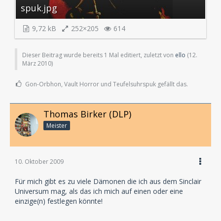
spuk.jpg
9,72 kB
252×205
614
Dieser Beitrag wurde bereits 1 Mal editiert, zuletzt von
ello
(
12.
März 2010
)
Gon-Orbhon, Vault Horror und Teufelsuhrspuk gefällt das.
Thomas Birker (DLP)
Meister
10. Oktober 2009
Für mich gibt es zu viele Dämonen die ich aus dem Sinclair
Universum mag, als das ich mich auf einen oder eine
einzige(n) festlegen könnte!