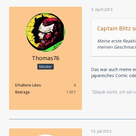
3. April 2013
Captain Blitz s
Meine erste Reakti
meinen Geschmack 
Thomas76
Meister
Das war auch meine ers
japanisches Comic od
Erhaltene Likes
6
"Glaub nicht, ich sei 
Beiträge
1.917
13. Juli 2013