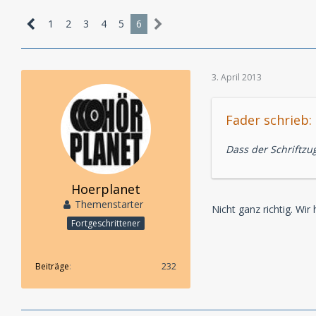
1
2
3
4
5
6
3. April 2013
Fader schrieb:
Dass der Schriftzug
Hoerplanet
Themenstarter
Nicht ganz richtig. Wir
Fortgeschrittener
Beiträge
232