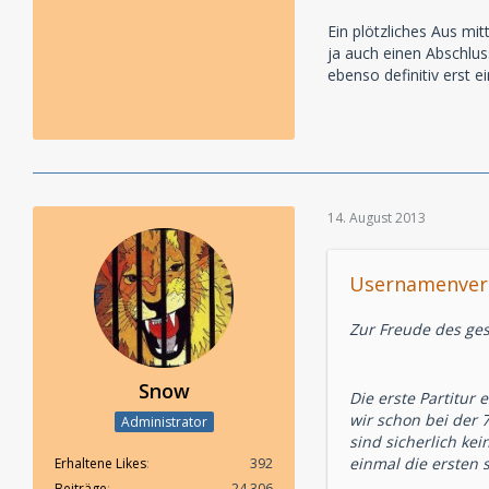
Ein plötzliches Aus mi
ja auch einen Abschluss
ebenso definitiv erst 
14. August 2013
Usernamenverg
Zur Freude des ge
Snow
Die erste Partitur
wir schon bei der 
Administrator
sind sicherlich ke
einmal die ersten 
Erhaltene Likes
392
Beiträge
24.306