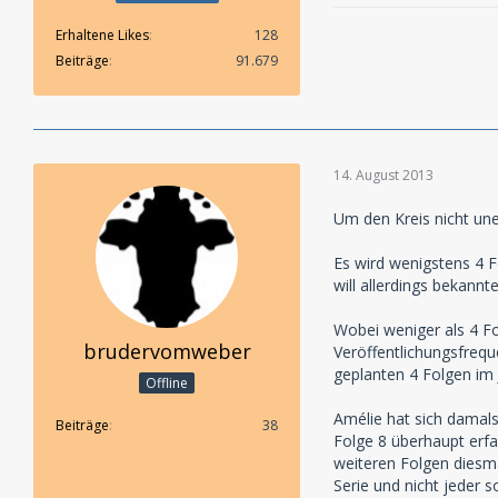
Erhaltene Likes
128
Beiträge
91.679
14. August 2013
Um den Kreis nicht une
Es wird wenigstens 4 F
will allerdings bekann
Wobei weniger als 4 Fo
brudervomweber
Veröffentlichungsfrequ
geplanten 4 Folgen im 
Offline
Amélie hat sich damals
Beiträge
38
Folge 8 überhaupt erf
weiteren Folgen diesm
Serie und nicht jeder s