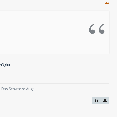
#4
ißglut.
o, Das Schwarze Auge