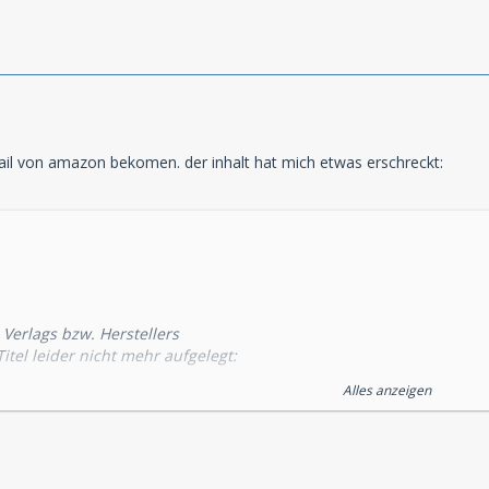
ail von amazon bekomen. der inhalt hat mich etwas erschreckt:
Verlags bzw. Herstellers
itel leider nicht mehr aufgelegt:
Alles anzeigen
PDead - Medical Report 04: Virus per Mail"
ste aus Ihrer Bestellung gestrichen werden.
w. Ihr Bankkonto wird fuer diesen Artikel