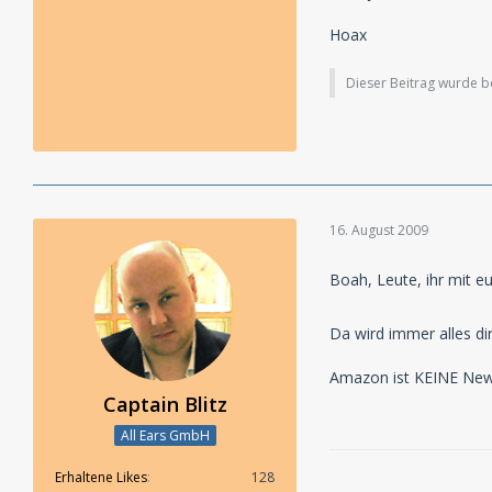
selbstverstaendlich
Hoax
Dieser Beitrag wurde ber
16. August 2009
Boah, Leute, ihr mit 
Da wird immer alles di
Amazon ist KEINE New
Captain Blitz
All Ears GmbH
Erhaltene Likes
128