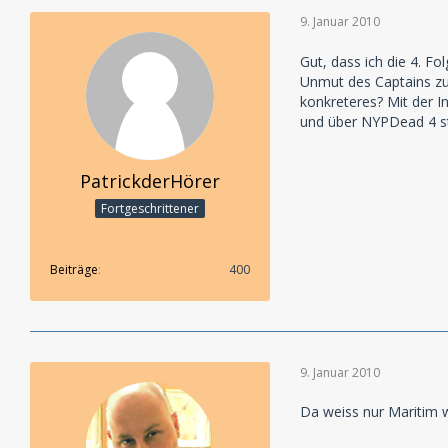
9. Januar 2010
Gut, dass ich die 4. F
Unmut des Captains zu
konkreteres? Mit der I
und über NYPDead 4 ste
PatrickderHörer
Fortgeschrittener
Beiträge
400
9. Januar 2010
Da weiss nur Maritim w