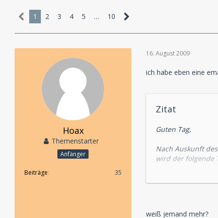
1
2
3
4
5
…
10
16. August 2009
ich habe eben eine em
Zitat
Hoax
Guten Tag,
Themenstarter
Nach Auskunft des 
Anfänger
wird der folgende T
Beiträge
35
Ben Sachtleben "NY
Dieser Artikel mus
weiß jemand mehr?
Ihre Kreditkarte bz