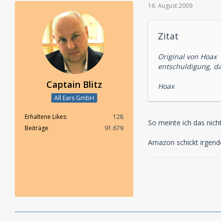
16. August 2009
Zitat
Original von Hoax
entschuldigung, da
Captain Blitz
Hoax
All Ears GmbH
Erhaltene Likes
128
So meinte ich das nich
Beiträge
91.679
Amazon schickt irgendei