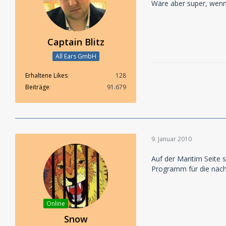
Wäre aber super, wenn 
Captain Blitz
All Ears GmbH
Erhaltene Likes
128
Beiträge
91.679
9. Januar 2010
Auf der Maritim Seite 
Programm für die näc
Online
Snow