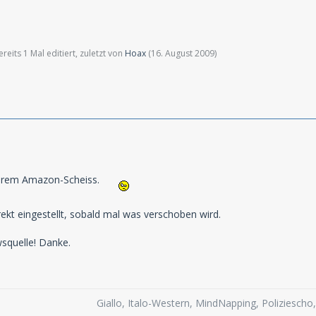
 nicht belastet.
eits 1 Mal editiert, zuletzt von
Hoax
(
16. August 2009
)
eurem Amazon-Scheiss.
rekt eingestellt, sobald mal was verschoben wird.
squelle! Danke.
Giallo, Italo-Western, MindNapping, Poliziesch