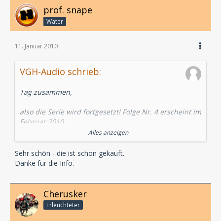
prof. snape
Water
11. Januar 2010
VGH-Audio schrieb:
Tag zusammen,
also die Serie wird fortgesetzt! Folge Nr. 4 erscheint im
Februar 2010.
Alles anzeigen
LG.
Sehr schön - die ist schon gekauft.
Oliver
Danke für die Info.
Cherusker
Erleuchteter