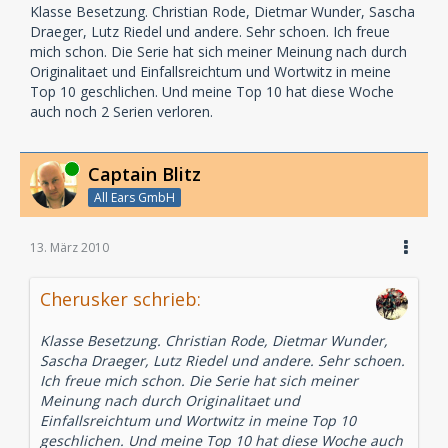
Kyle Anderson: Norman Matt
Klasse Besetzung. Christian Rode, Dietmar Wunder, Sascha
MacRae: Eberhard Prüter
Draeger, Lutz Riedel und andere. Sehr schoen. Ich freue
Seymore: Peter Weis
mich schon. Die Serie hat sich meiner Meinung nach durch
Dr. Ewing: Christian Rode
Originalitaet und Einfallsreichtum und Wortwitz in meine
Direktor St. James: Klaus Dittmann
Top 10 geschlichen. Und meine Top 10 hat diese Woche
Hazel Porter: Anke Reitzenstein
auch noch 2 Serien verloren.
Ashton Porter: Michael Iwannek
Arbeiter: Andreas Borcherding
Sprengmeister: Dietmar Wunder
Online
Captain Blitz
Schwester Katy: Anita Hopt
All Ears GmbH
Schwester Jessica: Karen Schulz-Vobach
Dr. Beaufort: Sascha Draeger
Sergeant: Jan Panczak
13. März 2010
Donovan: Thomas Karallus
Corbett: Lutz Riedel
Cherusker schrieb:
Autor: Andreas Masuth
Klasse Besetzung. Christian Rode, Dietmar Wunder,
Sascha Draeger, Lutz Riedel und andere. Sehr schoen.
Empfohlen ab 16 Jahren
Ich freue mich schon. Die Serie hat sich meiner
Meinung nach durch Originalitaet und
Einfallsreichtum und Wortwitz in meine Top 10
geschlichen. Und meine Top 10 hat diese Woche auch