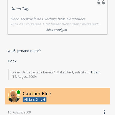
Guten Tag,
Nach Auskunft des Verlags bzw. Herstellers
wird der folgende Titel leider nicht mehr aufgelegt:
Alles anzeigen
Ben Sachtleben "NYPDead - Medical Report 04: Virus
per Mail"
Dieser Artikel musste aus Ihrer Bestellung gestrichen
weiß jemand mehr?
werden.
Hoax
Ihre Kreditkarte bzw. Ihr Bankkonto wird fuer diesen
Artikel
Dieser Beitrag wurde bereits 1 Mal editiert, zuletzt von
Hoax
selbstverstaendlich nicht belastet.
(
16. August 2009
)
Online
Captain Blitz
All Ears GmbH
16. August 2009