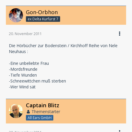
Gon-Orbhon
ex Delta Kurfürst 7
20. November 2011
Die Hörbücher zur Bodenstein / Kirchhoff Reihe von Nele
Neuhaus :
-Eine unbeliebte Frau
-Mordsfreunde
-Tiefe Wunden
-Schneewittchen muß sterben
-Wer Wind sät
Captain Blitz
Themenstarter
All Ears GmbH