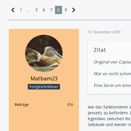
1
…
5
6
7
8
9
15. November 2009
Zitat
Original von Captai
War es nicht schon
Matbam23
Eine Serie um eine
Fortgeschrittener
Beiträge
456
wie das funktionieren s
Jenseitz zu befördern.
Irgendwo zwischen Ric
Gebäude und wieder rau