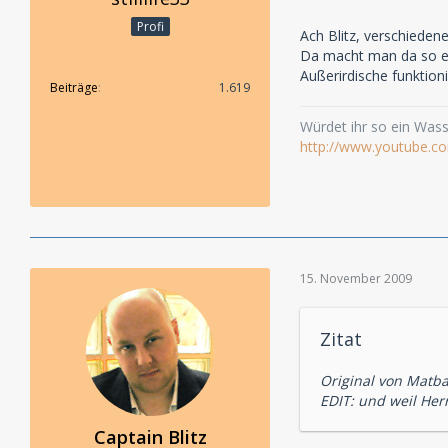
Profi
Ach Blitz, verschieden
Da macht man da so ei
Außerirdische funktioni
Beiträge
1.619
Würdet ihr so ein Wasse
http://www.youtube.c
15. November 2009
Zitat
Original von Matb
EDIT: und weil Herr
Captain Blitz