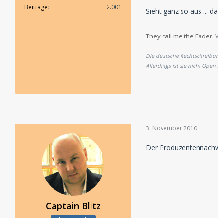
Beiträge
2.001
Sieht ganz so aus ... 
They call me the Fader
. 
Die deutsche Rechtschreibung
Allerdings ist sie nicht Open
3. November 2010
Der Produzentennachwu
Captain Blitz