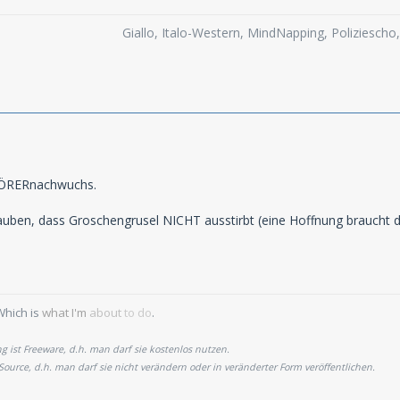
Giallo, Italo-Western, MindNapping, Poliziesch
HÖRERnachwuchs.
lauben, dass Groschengrusel NICHT ausstirbt (eine Hoffnung braucht 
Which is
what I'm
about
to do
.
 ist Freeware, d.h. man darf sie kostenlos nutzen.
 Source, d.h. man darf sie nicht verändern oder in veränderter Form veröffentlichen.