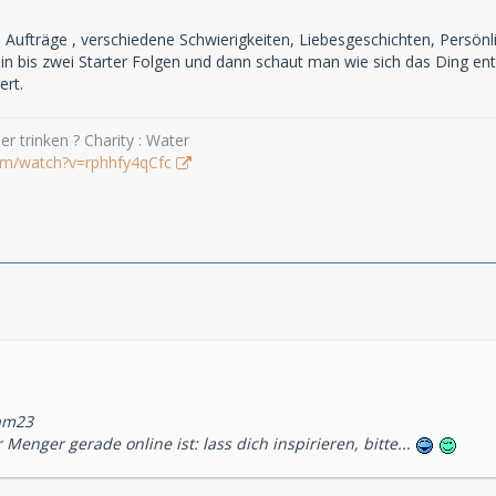
e Aufträge , verschiedene Schwierigkeiten, Liebesgeschichten, Persön
n bis zwei Starter Folgen und dann schaut man wie sich das Ding ent
ert.
r trinken ? Charity : Water
om/watch?v=rphhfy4qCfc
am23
 Menger gerade online ist: lass dich inspirieren, bitte...