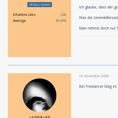
All Ears GmbH
Ich glaube, dass der 
Erhaltene Likes
128
Was die Serienkillersac
Beiträge
91.679
Man nehme doch nur Fre
15. November 2009
Bei Freelancer blag es
stilllife33