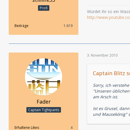
Profi
Würdet ihr so ein Wasse
http://www.youtube.c
Beiträge
1.619
3. November 2010
Captain Blitz s
Sorry, ich verstehe
"Unseren üblichen 
am Arsch ist.
Fader
Ist es Grusel, dan
Captain Tightpants
und Mausekönig" 
Erhaltene Likes
4