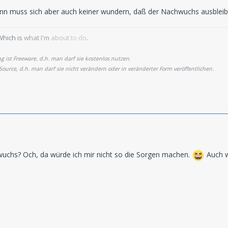
dann muss sich aber auch keiner wundern, daß der Nachwuchs ausbleib
Which is
what I'm
about
to do
.
 ist Freeware, d.h. man darf sie kostenlos nutzen.
 Source, d.h. man darf sie nicht verändern oder in veränderter Form veröffentlichen.
chs? Och, da würde ich mir nicht so die Sorgen machen.
Auch w