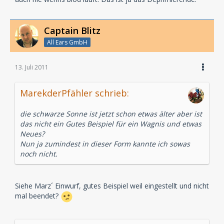
Thriller stimmt, das würde mich auch interessieren.
Captain Blitz
Höre ja auch gerne super lustige Sachen und
All Ears GmbH
irgendwie warte ich da immer nur aufn Jaud. Der Rest
ist eher medium befriedigend für mich.
13. Juli 2011
MarekderPfähler schrieb:
die schwarze Sonne ist jetzt schon etwas älter aber ist
das nicht ein Gutes Beispiel für ein Wagnis und etwas
Neues?
Nun ja zumindest in dieser Form kannte ich sowas
noch nicht.
Siehe Marz´ Einwurf, gutes Beispiel weil eingestellt und nicht
mal beendet?