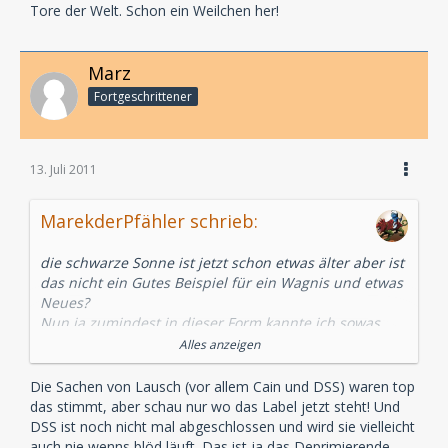
Tore der Welt. Schon ein Weilchen her!
Marz
Fortgeschrittener
13. Juli 2011
MarekderPfähler schrieb:
die schwarze Sonne ist jetzt schon etwas älter aber ist
das nicht ein Gutes Beispiel für ein Wagnis und etwas
Neues?
Nun ja zumindest in dieser Form kannte ich sowas
noch nicht.
Alles anzeigen
Sifi meinte ich halt Rhodan und Brandis was immerhin
Die Sachen von Lausch (vor allem Cain und DSS) waren top
zwei langläufige und gute Serien sind, naja bin kein
das stimmt, aber schau nur wo das Label jetzt steht! Und
Experte und ich glaube mein
DSS ist noch nicht mal abgeschlossen und wird sie vielleicht
Anspruch ist einfach nicht so hoch.
auch nie wenns blöd läuft. Das ist ja das Deprimierende.