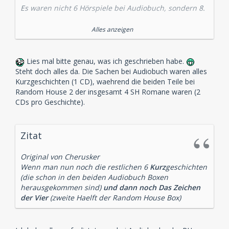
Es waren nicht 6 Hörspiele bei Audiobuch, sondern 8.
Der adlige Junggeselle
Alles anzeigen
Die einsame Radfahrerin
Die Internatsschule
Der schwarze Peter
Lies mal bitte genau, was ich geschrieben habe.
Abbey Grange
Steht doch alles da. Die Sachen bei Audiobuch waren alles
Der zweite Fleck
Kurzgeschichten (1 CD), waehrend die beiden Teile bei
Wisteria Lodge
Random House 2 der insgesamt 4 SH Romane waren (2
Der Teufelsfuß
CDs pro Geschichte).
Alle vom SWR und alle mit dem Duo Renneisen/Fitz
Zitat
Original von Cherusker
Wenn man nun noch die restlichen 6
Kurz
geschichten
(die schon in den beiden Audiobuch Boxen
herausgekommen sind)
und dann noch Das Zeichen
der Vier
(zweite Haelft der Random House Box)