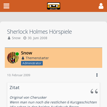
Sherlock Holmes Hörspiele
Snow
30. Juni 2008
Snow
Online
Themenstarter
Administrator
10. Februar 2009
Zitat
Original von Cherusker
Wenn man nun noch die restlichen 6 Kurzgeschichten
(die schon in den beiden Audiobuch Boxen