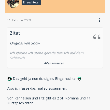
Erleuchteter
11. Februar 2009
Zitat
Original von Snow
Ich glaube ich stehe gerade tierisch auf dem
Schlauch....
Alles anzeigen
Du sprichst mal von den Boxen von Audiobuch und
mal von allen Sachen, die bei Audiobuch
herausgekommen sind.
Das geht ja nun richtig ins Eingemachte.
Nur "Die einsame Radfahrerin" und "Abbey Grange"
lässt du immer zum Ende hin wieder unter den Tisch
Also ich fasse das mal so zusammen.
fallen.
Von Renneisen und Fitz gibt es 2 SH Romane und 11
Kurzgeschichten.
Gehen wir es mal praktisch an. Wenn DAV alle