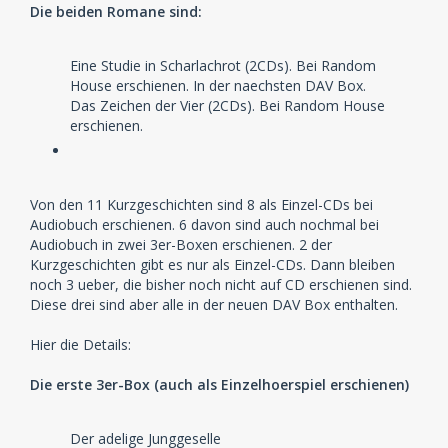
Hörspiele von Audiobuch und die zweite Hälfte der
Die beiden Romane sind:
Random House Box veröffentlichen würden, hätten wir
10 CDs. Daraus könnte man zwei Boxen mit 5 CDs
Eine Studie in Scharlachrot (2CDs). Bei Random
(halte ich für weniger wahrscheinlich) oder drei Boxen
House erschienen. In der naechsten DAV Box.
(zweimal 3 CDs und einmal 4 CDs) daraus machen.
Das Zeichen der Vier (2CDs). Bei Random House
Die anderen Sachen, die ich vorher aufgelistet habe,
erschienen.
bieten auch noch Spielzeit für 2 oder 3 Boxen.
Also DAV ran an die Arbeit.
Von den 11 Kurzgeschichten sind 8 als Einzel-CDs bei
Audiobuch erschienen. 6 davon sind auch nochmal bei
Audiobuch in zwei 3er-Boxen erschienen. 2 der
Kurzgeschichten gibt es nur als Einzel-CDs. Dann bleiben
noch 3 ueber, die bisher noch nicht auf CD erschienen sind.
Diese drei sind aber alle in der neuen DAV Box enthalten.
Hier die Details:
Die erste 3er-Box (auch als Einzelhoerspiel erschienen)
Der adelige Junggeselle