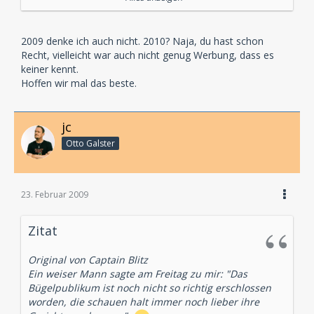
Ich gehe jedenfalls nicht davon aus, dass es in diesem
Jahr Nachschub geben wird. Vermutlich ist selbst 2010
nicht sicher, solange der entscheidende Marketing-
2009 denke ich auch nicht. 2010? Naja, du hast schon
Ansatz ausbleibt.
Recht, vielleicht war auch nicht genug Werbung, dass es
keiner kennt.
Ein weiser Mann sagte am Freitag zu mir: "Das
Hoffen wir mal das beste.
Bügelpublikum ist noch nicht so richtig erschlossen
worden, die schauen halt immer noch lieber ihre
Gerichtssendungen.".
jc
Otto Galster
23. Februar 2009
Zitat
Original von Captain Blitz
Ein weiser Mann sagte am Freitag zu mir: "Das
Bügelpublikum ist noch nicht so richtig erschlossen
worden, die schauen halt immer noch lieber ihre