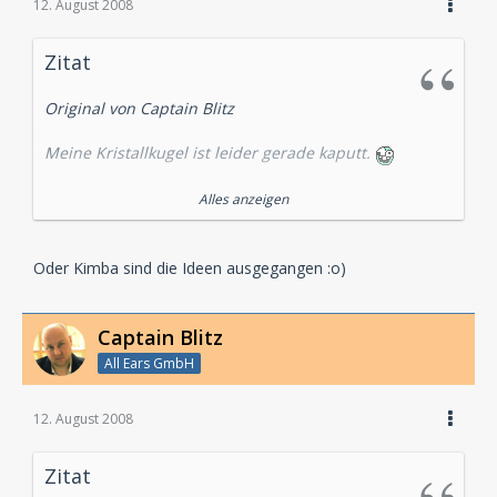
12. August 2008
Zitat
Original von Captain Blitz
Meine Kristallkugel ist leider gerade kaputt.
Keine Ahnung, das wissen vermutlich nicht mal die
Alles anzeigen
Macher.
Die 2. Staffel sollte ja auch 10 Folgen umfassen, ist
Oder Kimba sind die Ideen ausgegangen :o)
aber nicht passiert, schnelllebiges Geschäft.
Captain Blitz
All Ears GmbH
12. August 2008
Zitat