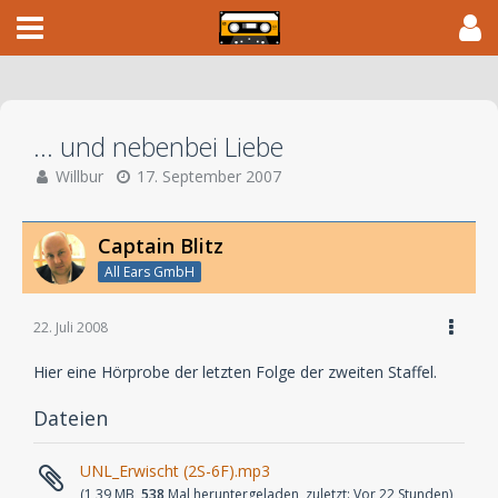
... und nebenbei Liebe
Willbur
17. September 2007
Captain Blitz
All Ears GmbH
22. Juli 2008
Hier eine Hörprobe der letzten Folge der zweiten Staffel.
Dateien
UNL_Erwischt (2S-6F).mp3
(1,39 MB,
538
Mal heruntergeladen, zuletzt:
Vor 22 Stunden
)