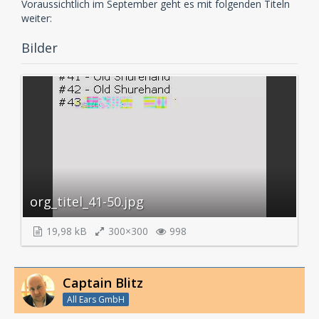
Voraussichtlich im September geht es mit folgenden Titeln
weiter:
Bilder
org_titel_41-50.jpg
19,98 kB
300×300
998
Captain Blitz
All Ears GmbH