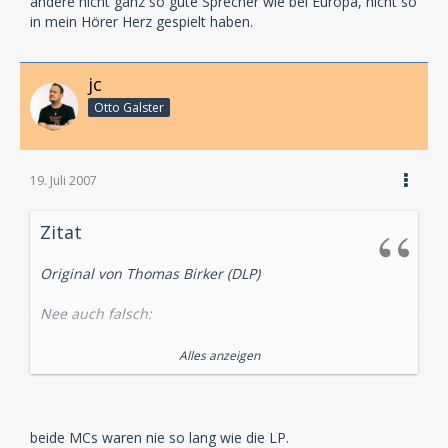
andere nicht ganz so gute Sprecher wie bei Europa, nicht so
in mein Hörer Herz gespielt haben.
jc
Otto Galster
19. Juli 2007
Zitat
Original von Thomas Birker (DLP)
Nee auch falsch:
Die oben abgebildete ist die Uncut Version dieses
Alles anzeigen
Hörspiels:
Und in der H.G. Francis Neon Guselserie ist diese hier
beide MCs waren nie so lang wie die LP.