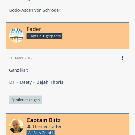
Bodo-Ascan von Schröder
Fader
Captain Tightpants
10. März 2017
Ganz klar:
DT = Deety =
Dejah Thoris
Spoiler anzeigen
Captain Blitz
Themenstarter
All Ears GmbH