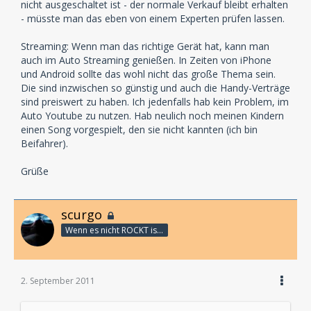
nicht ausgeschaltet ist - der normale Verkauf bleibt erhalten
- müsste man das eben von einem Experten prüfen lassen.
Du schreibst es STREAMING, da hab ich im Auto oder
dem MP3 Player nix von und das laden ist trotzdem
Streaming: Wenn man das richtige Gerät hat, kann man
illegal, na super idee.
auch im Auto Streaming genießen. In Zeiten von iPhone
und Android sollte das wohl nicht das große Thema sein.
Die sind inzwischen so günstig und auch die Handy-Verträge
sind preiswert zu haben. Ich jedenfalls hab kein Problem, im
Auto Youtube zu nutzen. Hab neulich noch meinen Kindern
einen Song vorgespielt, den sie nicht kannten (ich bin
Beifahrer).
Grüße
scurgo
Wenn es nicht ROCKT is es fürn ARSCH!
2. September 2011