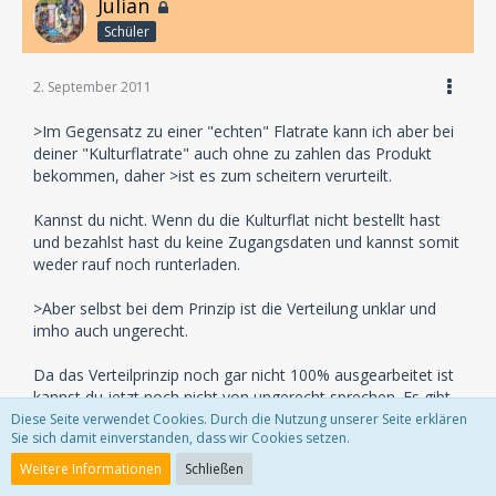
Julian
Schüler
2. September 2011
>Im Gegensatz zu einer "echten" Flatrate kann ich aber bei
deiner "Kulturflatrate" auch ohne zu zahlen das Produkt
bekommen, daher >ist es zum scheitern verurteilt.
Kannst du nicht. Wenn du die Kulturflat nicht bestellt hast
und bezahlst hast du keine Zugangsdaten und kannst somit
weder rauf noch runterladen.
>Aber selbst bei dem Prinzip ist die Verteilung unklar und
imho auch ungerecht.
Da das Verteilprinzip noch gar nicht 100% ausgearbeitet ist
kannst du jetzt noch nicht von ungerecht sprechen. Es gibt
auch genügend Künstler, die nach jahrzehntelanger Existenz
Diese Seite verwendet Cookies. Durch die Nutzung unserer Seite erklären
Sie sich damit einverstanden, dass wir Cookies setzen.
die Praktiken der GEMA ungerecht finden.
Weitere Informationen
Schließen
>Hallo, wirst du gezwungen kriminelle Handlungen zu