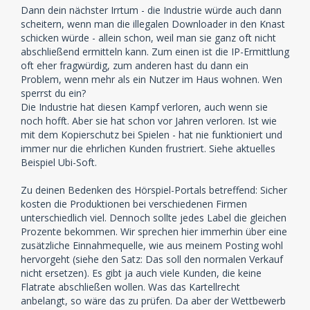
Dann dein nächster Irrtum - die Industrie würde auch dann
Klar, da entfällt a. der Wettbewerb ist also
scheitern, wenn man die illegalen Downloader in den Knast
Kartellwidrig und b. kostet bei dem einen die
schicken würde - allein schon, weil man sie ganz oft nicht
Produktion 1000 euro bei dem anderen 2000 . Beide
abschließend ermitteln kann. Zum einen ist die IP-Ermittlung
verkaufen die CD aber für 10 Euro das Stück, was
oft eher fragwürdig, zum anderen hast du dann ein
bekommt dann jeder in der Flatrate?
Problem, wenn mehr als ein Nutzer im Haus wohnen. Wen
sperrst du ein?
Die Industrie hat diesen Kampf verloren, auch wenn sie
Wie nennst du es denn?
noch hofft. Aber sie hat schon vor Jahren verloren. Ist wie
Also ich nenne es
kriminell
und nichts anderes ist es,
mit dem Kopierschutz bei Spielen - hat nie funktioniert und
nach geltendem Recht.
immer nur die ehrlichen Kunden frustriert. Siehe aktuelles
Beispiel Ubi-Soft.
Du schwafelst hier von "Kulturflatrate" aber kann
nicht mal die einfachsten Fragen logisch beantworten.
Zu deinen Bedenken des Hörspiel-Portals betreffend: Sicher
Solange nicht ALLE zahlen müssen, wird keiner etwas
kosten die Produktionen bei verschiedenen Firmen
buchen was er auch umsonst bekommen kann. Wenn
unterschiedlich viel. Dennoch sollte jedes Label die gleichen
es nicht gesetzlich verankert wäre, dann würde keiner
Prozente bekommen. Wir sprechen hier immerhin über eine
GEZ zahlen. Und selbst da gibt es "Schwarzseher".
zusätzliche Einnahmequelle, wie aus meinem Posting wohl
hervorgeht (siehe den Satz: Das soll den normalen Verkauf
Beantworte die Fragen bevor du hier weiterschreibst,
nicht ersetzen). Es gibt ja auch viele Kunden, die keine
wenn du möchtest das man dich zumindest ein
Flatrate abschließen wollen. Was das Kartellrecht
bisschen ernstnimmt.
anbelangt, so wäre das zu prüfen. Da aber der Wettbewerb