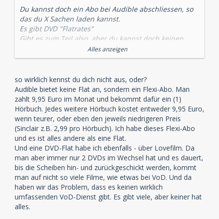
Du kannst doch ein Abo bei Audible abschliessen, so
das du X Sachen laden kannst.
Es gibt DVD "Flatrates"
Gibt es zum Teil also, aber du kannst doch keinen
zwingen das zu nutzen oder deine Produkte da
Alles anzeigen
einzustellen.
so wirklich kennst du dich nicht aus, oder?
Weil es nichts anderes ist, denn das Prinzip der
Audible bietet keine Flat an, sondern ein Flexi-Abo. Man
"Kulturflatrate" wie hier vorgeschlagen KANN schon
zahlt 9,95 Euro im Monat und bekommt dafür ein (1)
nicht funktionieren weil es allen Gesetzen der freien
Hörbuch. Jedes weitere Hörbuch kostet entweder 9,95 Euro,
Marktwirtschaft widerspricht.
wenn teurer, oder eben den jeweils niedrigeren Preis
(Sinclair z.B. 2,99 pro Hörbuch). Ich habe dieses Flexi-Abo
und es ist alles andere als eine Flat.
Liegt aber an eher an der laschen Gesetzeslage.
Und eine DVD-Flat habe ich ebenfalls - über Lovefilm. Da
Würde eine zivilrechtliche Klage mit einem
man aber immer nur 2 DVDs im Wechsel hat und es dauert,
strafrechtlichen Urteil einhergehen, dann sähe das
bis die Scheiben hin- und zurückgeschickt werden, kommt
ganze anders aus. Das Problem ist das z.B. eine
man auf nicht so viele Filme, wie etwas bei VoD. Und da
Verurteilung zu Jugendarrest meist teurer kommt als
haben wir das Problem, dass es keinen wirklich
der "entstandene" Schaden, daher ist das ganze
umfassenden VoD-Dienst gibt. Es gibt viele, aber keiner hat
leider unrentabel.
alles.