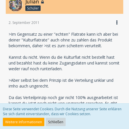
Julian
Schüler
2. September 2011
>Im Gegensatz zu einer "echten" Flatrate kann ich aber bei
deiner "Kulturflatrate" auch ohne zu zahlen das Produkt
bekommen, daher >ist es zum scheitern verurteilt.
Kannst du nicht. Wenn du die Kulturflat nicht bestellt hast
und bezahlst hast du keine Zugangsdaten und kannst somit
weder rauf noch runterladen.
>Aber selbst bei dem Prinzip ist die Verteilung unklar und
imho auch ungerecht.
Da das Verteilprinzip noch gar nicht 100% ausgearbeitet ist
kannst du jetzt noch nicht von ungerecht sprechen. Es gibt
auch genügend Künstler, die nach jahrzehntelanger Existenz
Diese Seite verwendet Cookies. Durch die Nutzung unserer Seite erklären
Sie sich damit einverstanden, dass wir Cookies setzen.
die Praktiken der GEMA ungerecht finden.
Weitere Informationen
Schließen
>Hallo, wirst du gezwungen kriminelle Handlungen zu