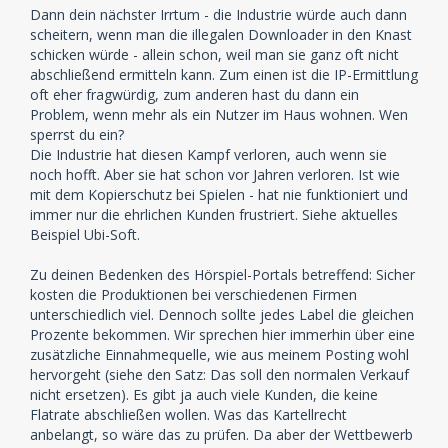
Dann dein nächster Irrtum - die Industrie würde auch dann
Klar, da entfällt a. der Wettbewerb ist also
scheitern, wenn man die illegalen Downloader in den Knast
Kartellwidrig und b. kostet bei dem einen die
schicken würde - allein schon, weil man sie ganz oft nicht
Produktion 1000 euro bei dem anderen 2000 . Beide
abschließend ermitteln kann. Zum einen ist die IP-Ermittlung
verkaufen die CD aber für 10 Euro das Stück, was
oft eher fragwürdig, zum anderen hast du dann ein
bekommt dann jeder in der Flatrate?
Problem, wenn mehr als ein Nutzer im Haus wohnen. Wen
sperrst du ein?
Die Industrie hat diesen Kampf verloren, auch wenn sie
Wie nennst du es denn?
noch hofft. Aber sie hat schon vor Jahren verloren. Ist wie
Also ich nenne es
kriminell
und nichts anderes ist es,
mit dem Kopierschutz bei Spielen - hat nie funktioniert und
nach geltendem Recht.
immer nur die ehrlichen Kunden frustriert. Siehe aktuelles
Beispiel Ubi-Soft.
Du schwafelst hier von "Kulturflatrate" aber kann
nicht mal die einfachsten Fragen logisch beantworten.
Zu deinen Bedenken des Hörspiel-Portals betreffend: Sicher
Solange nicht ALLE zahlen müssen, wird keiner etwas
kosten die Produktionen bei verschiedenen Firmen
buchen was er auch umsonst bekommen kann. Wenn
unterschiedlich viel. Dennoch sollte jedes Label die gleichen
es nicht gesetzlich verankert wäre, dann würde keiner
Prozente bekommen. Wir sprechen hier immerhin über eine
GEZ zahlen. Und selbst da gibt es "Schwarzseher".
zusätzliche Einnahmequelle, wie aus meinem Posting wohl
hervorgeht (siehe den Satz: Das soll den normalen Verkauf
Beantworte die Fragen bevor du hier weiterschreibst,
nicht ersetzen). Es gibt ja auch viele Kunden, die keine
wenn du möchtest das man dich zumindest ein
Flatrate abschließen wollen. Was das Kartellrecht
bisschen ernstnimmt.
anbelangt, so wäre das zu prüfen. Da aber der Wettbewerb