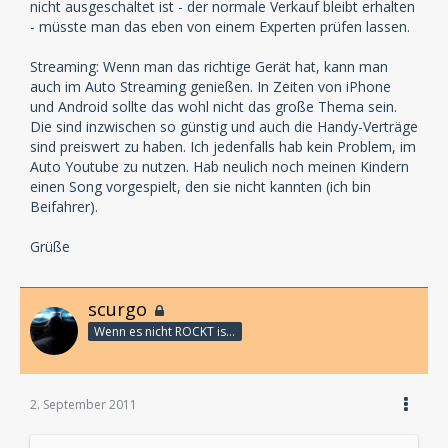
nicht ausgeschaltet ist - der normale Verkauf bleibt erhalten
- müsste man das eben von einem Experten prüfen lassen.
Du schreibst es STREAMING, da hab ich im Auto oder
dem MP3 Player nix von und das laden ist trotzdem
Streaming: Wenn man das richtige Gerät hat, kann man
illegal, na super idee.
auch im Auto Streaming genießen. In Zeiten von iPhone
und Android sollte das wohl nicht das große Thema sein.
Die sind inzwischen so günstig und auch die Handy-Verträge
sind preiswert zu haben. Ich jedenfalls hab kein Problem, im
Auto Youtube zu nutzen. Hab neulich noch meinen Kindern
einen Song vorgespielt, den sie nicht kannten (ich bin
Beifahrer).
Grüße
scurgo
Wenn es nicht ROCKT is es fürn ARSCH!
2. September 2011