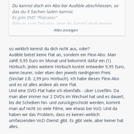
Du kannst doch ein Abo bei Audible abschliessen, so
das du X Sachen laden kannst.
Es gibt DVD "Flatrates"
Gibt es zum Teil also, aber du kannst doch keinen
zwingen das zu nutzen oder deine Produkte da
Alles anzeigen
einzustellen.
so wirklich kennst du dich nicht aus, oder?
Weil es nichts anderes ist, denn das Prinzip der
Audible bietet keine Flat an, sondern ein Flexi-Abo. Man
"Kulturflatrate" wie hier vorgeschlagen KANN schon
zahlt 9,95 Euro im Monat und bekommt dafür ein (1)
nicht funktionieren weil es allen Gesetzen der freien
Hörbuch. Jedes weitere Hörbuch kostet entweder 9,95 Euro,
Marktwirtschaft widerspricht.
wenn teurer, oder eben den jeweils niedrigeren Preis
(Sinclair z.B. 2,99 pro Hörbuch). Ich habe dieses Flexi-Abo
und es ist alles andere als eine Flat.
Liegt aber an eher an der laschen Gesetzeslage.
Und eine DVD-Flat habe ich ebenfalls - über Lovefilm. Da
Würde eine zivilrechtliche Klage mit einem
man aber immer nur 2 DVDs im Wechsel hat und es dauert,
strafrechtlichen Urteil einhergehen, dann sähe das
bis die Scheiben hin- und zurückgeschickt werden, kommt
ganze anders aus. Das Problem ist das z.B. eine
man auf nicht so viele Filme, wie etwas bei VoD. Und da
Verurteilung zu Jugendarrest meist teurer kommt als
haben wir das Problem, dass es keinen wirklich
der "entstandene" Schaden, daher ist das ganze
umfassenden VoD-Dienst gibt. Es gibt viele, aber keiner hat
leider unrentabel.
alles.